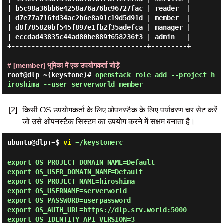
| b5c98a36bb6e4258a76a76bc96727fac | reader  |

| d7e77a716fd34ac2b6e8a91c19d5d91d | member  |

| d8f785820bf545f897e1fb2f35adefca | manager |

| eccdad43835c44ad80be889f658236f3 | admin   |

+----------------------------------+---------+

# [member] भूमिका में एक उपयोगकर्ता जोड़ें
root@dlp ~(keystone)#
openstack role add --project h
iroshima --user serverworld member
[2]
किसी OS उपयोगकर्ता के लिए ओपनस्टैक के लिए पर्यावरण चर सेट करें
जो उसे ओपनस्टैक सिस्टम का उपयोग करने में सक्षम बनाता है।
ubuntu@dlp:~$
vi
~/keystonerc
export OS_PROJECT_DOMAIN_NAME=Default
export OS_USER_DOMAIN_NAME=Default
export OS_PROJECT_NAME=hiroshima
export OS_USERNAME=serverworld
export OS_PASSWORD=userpassword
export OS_AUTH_URL=https://dlp.srv.world:5000
export OS_IDENTITY_API_VERSION=3