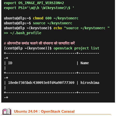
export OS_IMAGE_API_VERSION=2
export PS1='\u@\h \W(keystone)\$ '
ubuntu@dlp:~$
chmod
600 ~/keystonerc
ubuntu@dlp:~$
source ~/keystonerc
ubuntu@dlp ~(keystone)$
echo
"source ~/keystonerc "
>> ~/.bash_profile
# ओपनस्टैक कमांड चलाने की संभावना को सत्यापित करें
[cent@dlp ~(keystone)]$
openstack project list
+----------------------------------+----------
-+

| ID                               | Name      
|

+----------------------------------+----------
-+

| 18ede7365bdc430093e8fd4a90f77369 | hiroshima 
|

+----------------------------------+----------
Ubuntu 24.04 : OpenStack Caracal