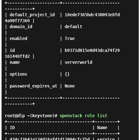
+---------------------+-----------------------
-----------+

| default_project_id  | 18ede7365bdc430093e8fd
4a90f77369 |

| domain_id           | default                          
|

| enabled             | True                             
|

| id                  | b9371d015e0d43dca74f29
161448ffd2 |

| name                | serverworld                      
|

| options             | {}                               
|

| password_expires_at | None                             
|

+---------------------+-----------------------
-----------+

root@dlp ~(keystone)#
openstack role list
+----------------------------------+---------+

| ID                               | Name    |

+----------------------------------+---------+

| 434c72643a134d18afd1d12094cfc75d | service |
