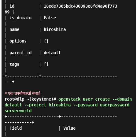
|

| id          | 18ede7365bdc430093e8fd4a90f773
69 |

| is_domain   | False                            
|

| name        | hiroshima                        
|

| options     | {}                               
|

| parent_id   | default                          
|

| tags        | []                               
|

+-------------+-------------------------------
---+

# एक उपयोगकर्ता बनाएं
root@dlp ~(keystone)#
openstack user create --domain
default --project hiroshima --password userpassword
serverworld
+---------------------+-----------------------
-----------+

| Field               | Value                            
|
