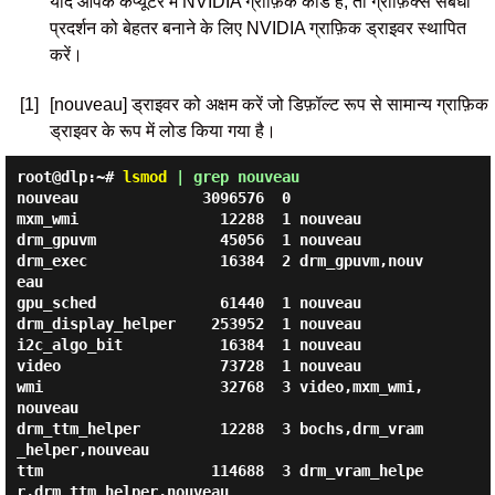
यदि आपके कंप्यूटर में NVIDIA ग्राफ़िक कार्ड हैं, तो ग्राफ़िक्स संबंधी
प्रदर्शन को बेहतर बनाने के लिए NVIDIA ग्राफ़िक ड्राइवर स्थापित
करें।
[1]
[nouveau] ड्राइवर को अक्षम करें जो डिफ़ॉल्ट रूप से सामान्य ग्राफ़िक
ड्राइवर के रूप में लोड किया गया है।
root@dlp:~#
lsmod
| grep nouveau
nouveau              3096576  0

mxm_wmi                12288  1 nouveau

drm_gpuvm              45056  1 nouveau

drm_exec               16384  2 drm_gpuvm,nouv
eau

gpu_sched              61440  1 nouveau

drm_display_helper    253952  1 nouveau

i2c_algo_bit           16384  1 nouveau

video                  73728  1 nouveau

wmi                    32768  3 video,mxm_wmi,
nouveau

drm_ttm_helper         12288  3 bochs,drm_vram
_helper,nouveau

ttm                   114688  3 drm_vram_helpe
r,drm_ttm_helper,nouveau
