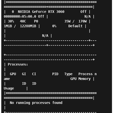
|=========================================+===
=====================+======================|

|   0  NVIDIA GeForce RTX 3060        Off |   
00000000:05:00.0 Off |                  N/A |

| 30%   40C    P0             35W /  170W |       
1MiB /  12288MiB |      0%      Default |

|                                         |                        
|                  N/A |

+-----------------------------------------+---
---------------------+----------------------+

+---------------------------------------------
--------------------------------------------+

| Processes:                                                                              
|

|  GPU   GI   CI        PID   Type   Process n
ame                              GPU Memory |

|        ID   ID                                                               
Usage      |

|=============================================
============================================|

|  No running processes found                                                             
|

+---------------------------------------------