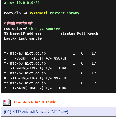
allow 10.0.0.0/24
root@dlp:~#
systemctl
restart chrony
# स्थिति सत्यापित करें
root@dlp:~#
chronyc sources
MS Name/IP address         Stratum Poll Reach 
LastRx Last sample

==============================================
=================================

^- ntp-a3.nict.go.jp             1   6    17     
1    -36us[  -36us] +/- 8587us

^- ntp-b3.nict.go.jp             1   6    17     
1  -1399us[-1399us] +/-   10ms

^+ ntp-b2.nict.go.jp             1   6    17     
0  -1167us[-1167us] +/- 9928us

^* ntp-a2.nict.go.jp             1   6     7     
Ubuntu 24.04 : NTP सर्वर
(01) NTP सर्वर कॉन्फ़िगर करें (NTPsec)