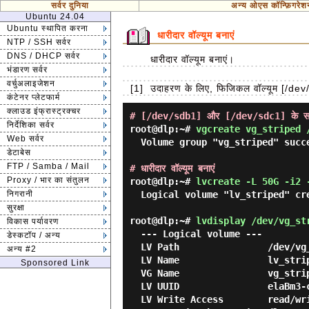
सर्वर दुनिया
अन्य ओएस कॉन्फ़िगरेश
Ubuntu 24.04
Ubuntu स्थापित करना
धारीदार वॉल्यूम बनाएं
NTP / SSH सर्वर
DNS / DHCP सर्वर
धारीदार वॉल्यूम बनाएं।
भंडारण सर्वर
वर्चुअलाइजेशन
[1]
उदाहरण के लिए, फिजिकल वॉल्यूम [/dev/
कंटेनर प्लेटफार्म
क्लाउड इंफ्रास्ट्रक्चर
# [/dev/sdb1] और [/dev/sdc1] के साथ 
निर्देशिका सर्वर
root@dlp:~#
vgcreate vg_striped 
Web सर्वर
  Volume group "vg_striped" successfully created

डेटाबेस
FTP / Samba / Mail
# धारीदार वॉल्यूम बनाएं
Proxy / भार का संतुलन
root@dlp:~#
lvcreate -L 50G -i2 
निगरानी
  Logical volume "lv_striped" created.

सुरक्षा
root@dlp:~#
lvdisplay /dev/vg_st
विकास पर्यावरण
  --- Logical volume ---

डेस्कटॉप / अन्य
  LV Path                /dev/vg_striped/lv_striped

अन्य #2
  LV Name                lv_striped

Sponsored Link
  VG Name                vg_striped

  LV UUID                elaBm3-co6O-e5r9-JKQJ-gVOy-HoOa-vnufAR

  LV Write Access        read/write
