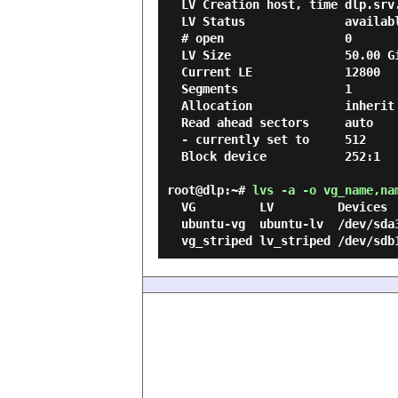
  LV Creation host, time dlp.srv.world, 2024-05-29 01:34:40 +0000

  LV Status              available

  # open                 0

  LV Size                50.00 GiB

  Current LE             12800

  Segments               1

  Allocation             inherit

  Read ahead sectors     auto

  - currently set to     512

  Block device           252:1

root@dlp:~#
lvs -a -o vg_name,na
  VG         LV         Devices                   LSize

  ubuntu-vg  ubuntu-lv  /dev/sda3(0)              <78.00g
