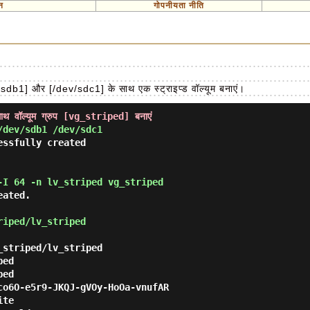
न
गोपनीयता नीति
sdb1] और [/dev/sdc1] के साथ एक स्ट्राइप्ड वॉल्यूम बनाएं।
वॉल्यूम ग्रुप [vg_striped] बनाएं
/dev/sdb1 /dev/sdc1
-I 64 -n lv_striped vg_striped
riped/lv_striped