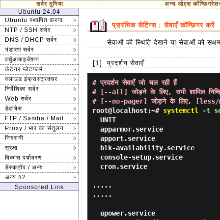
सर्वर दुनिया
अन्य ओएस कॉन्फ़िगरेश
Ubuntu 24.04
Ubuntu स्थापित करना
प्रारंभिक सेटिंग्स : सेवाएँ कॉन्फ़िगर करें
NTP / SSH सर्वर
DNS / DHCP सर्वर
सेवाओं की स्थिति देखने या सेवाओं को सक्षम
भंडारण सर्वर
वर्चुअलाइजेशन
[1]
प्रदर्शन सेवाएँ.
कंटेनर प्लेटफार्म
क्लाउड इंफ्रास्ट्रक्चर
# प्रदर्शन सेवाएँ जो चल रही हैं
निर्देशिका सर्वर
# [--all] जोड़ने के लिए, सभी शामिल निष्क्रि
Web सर्वर
# [--no-pager] जोड़ने के लिए, [less/mo
डेटाबेस
root@localhost:~#
systemctl
-t se
FTP / Samba / Mail
  UNIT                       

Proxy / भार का संतुलन
  apparmor.service           

निगरानी
  apport.service             

  blk-availability.service   

सुरक्षा
  console-setup.service      

विकास पर्यावरण
  cron.service               

डेस्कटॉप / अन्य
अन्य #2
.....

Sponsored Link
.....

  upower.service                 
