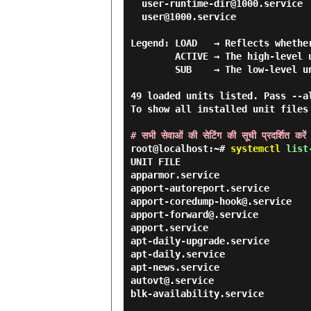
  user-runtime-dir@1000.service  

  user@1000.service              

Legend: LOAD   → Reflects whethe
        ACTIVE → The high-level unit activation state, i.e. generalization of S>

        SUB    → The low-level unit activation state, values depend on unit typ>

49 loaded units listed. Pass --a
To show all installed unit files 
# सभी सेवाओं की सेटिंग की सूची प्रदर्शित करें
root@localhost:~#
systemctl
list-
UNIT FILE                       
apparmor.service                
apport-autoreport.service        
apport-coredump-hook@.service    
apport-forward@.service          
apport.service                  
apt-daily-upgrade.service        
apt-daily.service                
apt-news.service                 
autovt@.service                  
blk-availability.service        