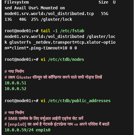
Filesystem                             Size  U
sed Avail Use% Mounted on

node01.srv.world:/vol_distributed.tcp   55G   
13G   40G  25% /gluster/lock

root@node01:~#
tail
-1 /etc/fstab
node01.srv.world:/vol_distributed /gluster/loc
k glusterfs _netdev,transport=tcp,xlator-optio
n=*client*.ping-timeout=10 0 0

root@node01:~#
vi
/etc/ctdb/nodes
# नया निर्माण
# लक्ष्य Gluster वॉल्यूम को कॉन्फ़िगर करने वाले सभी नोड्स लिखें
10.0.0.51
10.0.0.52
root@node01:~#
vi
/etc/ctdb/public_addresses
# नया निर्माण
# SMB एक्सेस के लिए वर्चुअल आईपी एड्रेस सेट करें
# [enp1s0] का अर्थ है नेटवर्क इंटरफ़ेस नाम ⇒ अपने परिवेश में बदलें
10.0.0.59/24 enp1s0