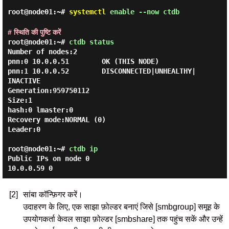
root@node01:~#
systemctl
enable --now ctdb
# स्थिति की पुष्टि करें
root@node01:~#
ctdb status
Number of nodes:2

pnn:0 10.0.0.51        OK (THIS NODE)

pnn:1 10.0.0.52        DISCONNECTED|UNHEALTHY|
INACTIVE

Generation:959750112

Size:1

hash:0 lmaster:0

Recovery mode:NORMAL (0)

Leader:0

root@node01:~#
ctdb ip
Public IPs on node 0
10.0.0.59 0
[2]
सांबा कॉन्फ़िगर करें।
उदाहरण के लिए, एक साझा फ़ोल्डर बनाएं जिसे [smbgroup] समूह के
उपयोगकर्ता केवल साझा फ़ोल्डर [smbshare] तक पहुंच सकें और उन्हें