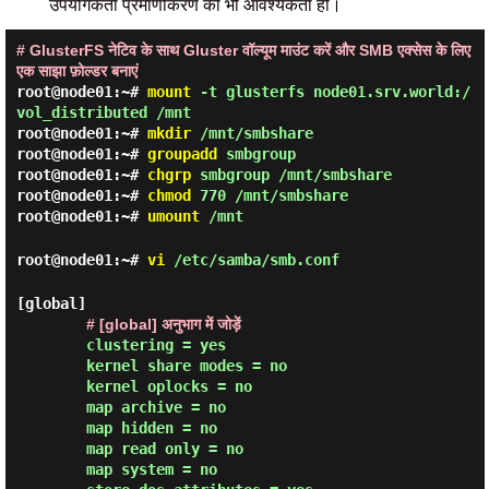
उपयोगकर्ता प्रमाणीकरण की भी आवश्यकता हो।
# GlusterFS नेटिव के साथ Gluster वॉल्यूम माउंट करें और SMB एक्सेस के लिए
एक साझा फ़ोल्डर बनाएं
root@node01:~#
mount
-t glusterfs node01.srv.world:/
vol_distributed /mnt
root@node01:~#
mkdir
/mnt/smbshare
root@node01:~#
groupadd
smbgroup
root@node01:~#
chgrp
smbgroup /mnt/smbshare
root@node01:~#
chmod
770 /mnt/smbshare
root@node01:~#
umount
/mnt
root@node01:~#
vi
/etc/samba/smb.conf
[global]

# [global] अनुभाग में जोड़ें
clustering = yes

        kernel share modes = no

        kernel oplocks = no

        map archive = no

        map hidden = no

        map read only = no

        map system = no
