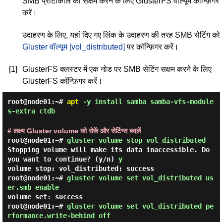
SMB प्रोटोकॉल को सक्षम करने के लिए GlusterFS वॉल्यूम कॉन्फ़िगर
करें।
उदाहरण के लिए, यहां दिए गए लिंक के उदाहरण की तरह SMB सेटिंग को
Gluster वॉल्यूम [vol_distributed]
पर कॉन्फ़िगर करें।
[1]
GlusterFS क्लस्टर में एक नोड पर SMB सेटिंग सक्षम करने के लिए
GlusterFS कॉन्फ़िगर करें।
root@node01:~#
apt
-y install samba samba-vfs-module
s-extra ctdb
# लक्ष्य Gluster volume को रोकें और सेटिंग्स बदलें
root@node01:~#
gluster volume stop vol_distributed
Stopping volume will make its data inaccessible. Do
you want to continue? (y/n)
y
volume stop: vol_distributed: success
root@node01:~#
gluster volume set vol_distributed us
er.smb enable
volume set: success
root@node01:~#
gluster volume set vol_distributed pe
rformance.write-behind off