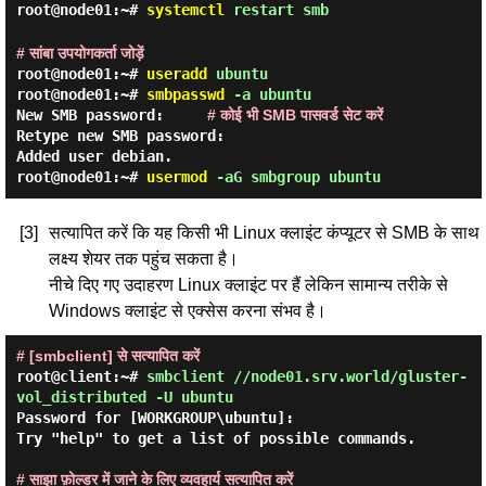
root@node01:~#
systemctl
restart smb
# सांबा उपयोगकर्ता जोड़ें
root@node01:~#
useradd
ubuntu
root@node01:~#
smbpasswd
-a ubuntu
New SMB password:
# कोई भी SMB पासवर्ड सेट करें
Retype new SMB password:
Added user debian.
root@node01:~#
usermod
-aG smbgroup ubuntu
[3]
सत्यापित करें कि यह किसी भी Linux क्लाइंट कंप्यूटर से SMB के साथ
लक्ष्य शेयर तक पहुंच सकता है।
नीचे दिए गए उदाहरण Linux क्लाइंट पर हैं लेकिन सामान्य तरीके से
Windows क्लाइंट से एक्सेस करना संभव है।
# [smbclient] से सत्यापित करें
root@client:~#
smbclient //node01.srv.world/gluster-
vol_distributed -U ubuntu
Password for [WORKGROUP\ubuntu]:

Try "help" to get a list of possible commands.

# साझा फ़ोल्डर में जाने के लिए व्यवहार्य सत्यापित करें