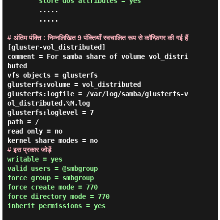
        store dos attributes = yes
        .....

        .....

# अंतिम पंक्ति : निम्नलिखित 9 पंक्तियाँ स्वचालित रूप से कॉन्फ़िगर की गई हैं
[gluster-vol_distributed]

comment = For samba share of volume vol_distri
buted

vfs objects = glusterfs

glusterfs:volume = vol_distributed

glusterfs:logfile = /var/log/samba/glusterfs-v
ol_distributed.%M.log

glusterfs:loglevel = 7

path = /

read only = no

# इस प्रकार जोड़ें
writable = yes

valid users = @smbgroup

force group = smbgroup

force create mode = 770

force directory mode = 770

inherit permissions = yes