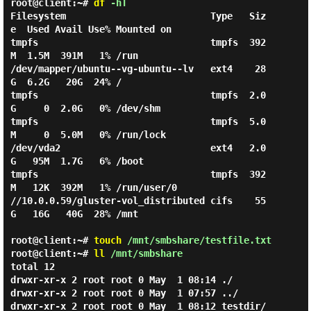
root@client:~#
df
-hT
Filesystem                          Type   Siz
e  Used Avail Use% Mounted on

tmpfs                               tmpfs  392
M  1.5M  391M   1% /run

/dev/mapper/ubuntu--vg-ubuntu--lv   ext4    28
G  6.2G   20G  24% /

tmpfs                               tmpfs  2.0
G     0  2.0G   0% /dev/shm

tmpfs                               tmpfs  5.0
M     0  5.0M   0% /run/lock

/dev/vda2                           ext4   2.0
G   95M  1.7G   6% /boot

tmpfs                               tmpfs  392
M   12K  392M   1% /run/user/0

//10.0.0.59/gluster-vol_distributed cifs    55
G   16G   40G  28% /mnt

root@client:~#
touch
/mnt/smbshare/testfile.txt
root@client:~#
ll
/mnt/smbshare
total 12

drwxr-xr-x 2 root root 0 May  1 08:14 ./

drwxr-xr-x 2 root root 0 May  1 07:57 ../

drwxr-xr-x 2 root root 0 May  1 08:12 testdir/
