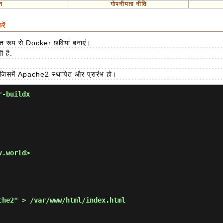
न
गोपनीयता नीति
ें
त रूप से Docker छवियां बनाएं।
ी है.
जिसमें Apache2 स्थापित और प्रारंभ हो।
r-buildx
.world>

he2" > /var/www/html/index.html
