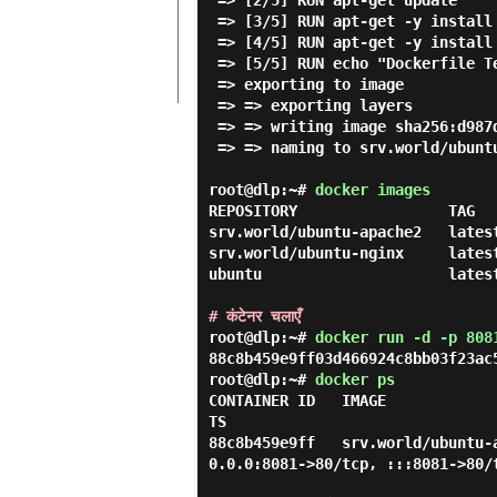
 => [2/5] RUN apt-get update                                               7.7s

 => [3/5] RUN apt-get -y install tzdata                                    4.7s

 => [4/5] RUN apt-get -y install apache2                                  16.3s

 => [5/5] RUN echo "Dockerfile Test on Apache2" > /var/www/html/index.htm  0.3s

 => exporting to image                                                     0.4s

 => => exporting layers                                                    0.4s

 => => writing image sha256:d987da01ec6c2950e15b8ba662834d235bdcab141c181  0.0s

 => => naming to srv.world/ubuntu-apache2:latest                           0.0s

root@dlp:~#
docker images
REPOSITORY                 TAG  
srv.world/ubuntu-apache2   lates
srv.world/ubuntu-nginx     lates
ubuntu                     lates
# कंटेनर चलाएँ
root@dlp:~#
docker run -d -p 808
root@dlp:~#
docker ps
CONTAINER ID   IMAGE            
TS                               
88c8b459e9ff   srv.world/ubuntu-
0.0.0:8081->80/tcp, :::8081->80/t