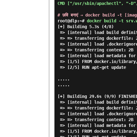
CMD ["/usr/sbin/apachectl", "-D",
# छवि बनाएं ⇒ docker build -t [ima
root@dlp:~#
docker build -t srv.
[+] Building 5.3s (4/8)         
 => [internal] load build definition from Dockerfile                       0.1s

 => => transferring dockerfile: 297B                                       0.0s

 => [internal] load .dockerignore                                          0.1s

 => => transferring context: 2B                                            0.0s

 => [internal] load metadata for docker.io/library/ubuntu:latest           0.0s

 => [1/5] FROM docker.io/library/ubuntu                                    0.0s

 => [2/5] RUN apt-get update                                               5.2s

.....

.....

[+] Building 29.6s (9/9) FINISHE
 => [internal] load build definition from Dockerfile                       0.1s

 => => transferring dockerfile: 297B                                       0.0s

 => [internal] load .dockerignore                                          0.1s

 => => transferring context: 2B                                            0.0s

 => [internal] load metadata for docker.io/library/ubuntu:latest           0.0s

 => [1/5] FROM docker.io/library/ubuntu                                    0.0s
