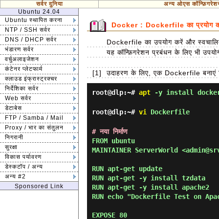
सर्वर दुनिया
अन्य ओएस कॉन्फ़िगरेश
Ubuntu 24.04
Ubuntu स्थापित करना
Docker : Dockerfile का प्रयोग कर
NTP / SSH सर्वर
DNS / DHCP सर्वर
Dockerfile का उपयोग करें और स्वचालि
भंडारण सर्वर
यह कॉन्फ़िगरेशन प्रबंधन के लिए भी उपयोग
वर्चुअलाइजेशन
कंटेनर प्लेटफार्म
[1]
उदाहरण के लिए, एक Dockerfile बनाएं 
क्लाउड इंफ्रास्ट्रक्चर
निर्देशिका सर्वर
root@dlp:~#
apt
-y install docke
Web सर्वर
डेटाबेस
root@dlp:~#
vi
Dockerfile
FTP / Samba / Mail
Proxy / भार का संतुलन
# नया निर्माण
निगरानी
FROM ubuntu

सुरक्षा
MAINTAINER ServerWorld <admin@srv
विकास पर्यावरण
डेस्कटॉप / अन्य
RUN apt-get update

अन्य #2
RUN apt-get -y install tzdata

Sponsored Link
RUN apt-get -y install apache2

RUN echo "Dockerfile Test on Apac
EXPOSE 80
