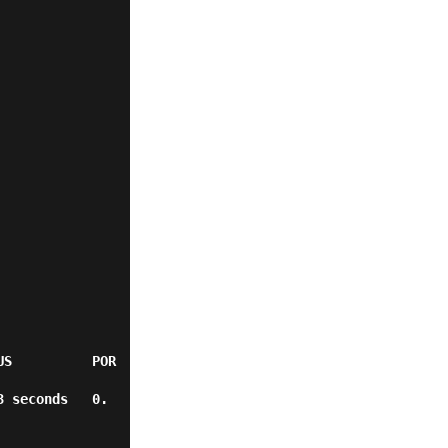
US          POR
3 seconds   0.