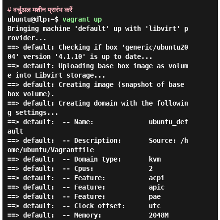
# वर्चुअल मशीन प्रारंभ करें
ubuntu@dlp:~$
vagrant up
Bringing machine 'default' up with 'libvirt' p
rovider...

==> default: Checking if box 'generic/ubuntu20
04' version '4.1.10' is up to date...

==> default: Uploading base box image as volum
e into Libvirt storage...

==> default: Creating image (snapshot of base 
box volume).

==> default: Creating domain with the followin
g settings...

==> default:  -- Name:              ubuntu_def
ault

==> default:  -- Description:       Source: /h
ome/ubuntu/Vagrantfile

==> default:  -- Domain type:       kvm

==> default:  -- Cpus:              2

==> default:  -- Feature:           acpi

==> default:  -- Feature:           apic

==> default:  -- Feature:           pae

==> default:  -- Clock offset:      utc

==> default:  -- Memory:            2048M
