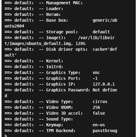
==> default:  -- Management MAC:

==> default:  -- Loader:

==> default:  -- Nvram:

==> default:  -- Base box:          generic/ub
untu2004

==> default:  -- Storage pool:      default

==> default:  -- Image():     /var/lib/libvir
t/images/ubuntu_default.img, 128G

==> default:  -- Disk driver opts:  cache='def
ault'

==> default:  -- Kernel:

==> default:  -- Initrd:

==> default:  -- Graphics Type:     vnc

==> default:  -- Graphics Port:     -1

==> default:  -- Graphics IP:       127.0.0.1

==> default:  -- Graphics Password: Not define
d

==> default:  -- Video Type:        cirrus

==> default:  -- Video VRAM:        256

==> default:  -- Video 3D accel:    false

==> default:  -- Sound Type:

==> default:  -- Keymap:            en-us

==> default:  -- TPM Backend:       passthroug
h
