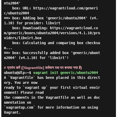
ntu2004'

    box: URL: https://vagrantcloud.com/generi
c/ubuntu2004

==> box: Adding box 'generic/ubuntu2004' (v4.
1.10) for provider: libvirt

    box: Downloading: https://vagrantcloud.co
m/generic/boxes/ubuntu2004/versions/4.1.10/pro
viders/libvirt.box

    box: Calculating and comparing box checksu
m...

==> box: Successfully added box 'generic/ubunt
u2004' (v4.1.10) for 'libvirt'!

# प्रारंभ करें ([Vagrantfile] वर्तमान पथ पर बनाया गया है)
ubuntu@dlp:~$
vagrant init generic/ubuntu2004
A `Vagrantfile` has been placed in this direct
ory. You are now

ready to `vagrant up` your first virtual envir
onment! Please read

the comments in the Vagrantfile as well as doc
umentation on

`vagrantup.com` for more information on using 
Vagrant.
