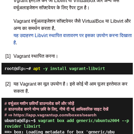
Vgrant इंस्टॉल करें जो Libvirt या VirtualBox और अन्य जैसे
वर्चुअलाइजेशन सॉफ़्टवेयर के लिए रैपर टूल है।
Vagrant वर्चुअलाइजेशन सॉफ़्टवेयर जैसे VirtualBox या Libvirt और
अन्य का समर्थन करता है,
यह उदाहरण Libvirt स्थापित वातावरण पर इसका उपयोग करना दिखाता
है
.
[1]
Vagrant स्थापित करना।
root@dlp:~#
apt
-y install vagrant-libvirt
[2]
यह Vagrant का मूल उपयोग है। इसे कोई भी आम यूजर इस्तेमाल कर
सकता है.
# वर्चुअल मशीन छवियाँ डाउनलोड करें और जोड़ें
# डाउनलोड करने योग्य छवि के लिए, नीचे दी गई आधिकारिक साइट देखें
# ⇒ https://app.vagrantup.com/boxes/search
ubuntu@dlp:~$
vagrant box add generic/ubuntu2004 --p
rovider libvirt
==> box: Loading metadata for box 'generic/ubu