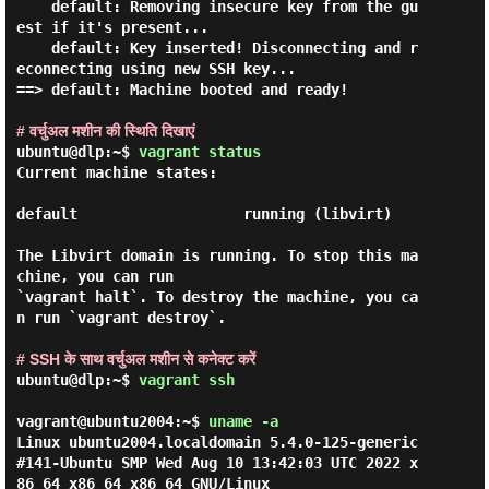
    default: Removing insecure key from the gu
est if it's present...

    default: Key inserted! Disconnecting and r
econnecting using new SSH key...

==> default: Machine booted and ready!

# वर्चुअल मशीन की स्थिति दिखाएं
ubuntu@dlp:~$
vagrant status
Current machine states:

default                   running (libvirt)

The Libvirt domain is running. To stop this ma
chine, you can run

`vagrant halt`. To destroy the machine, you ca
n run `vagrant destroy`.

# SSH के साथ वर्चुअल मशीन से कनेक्ट करें
ubuntu@dlp:~$
vagrant ssh
vagrant@ubuntu2004:~$ 
uname -a 
Linux ubuntu2004.localdomain 5.4.0-125-generic 
#141-Ubuntu SMP Wed Aug 10 13:42:03 UTC 2022 x
86_64 x86_64 x86_64 GNU/Linux
