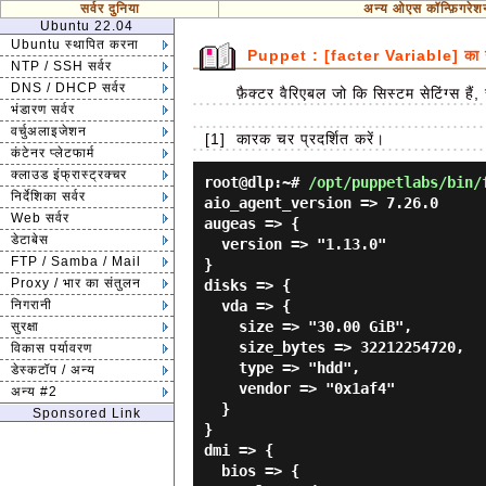
सर्वर दुनिया
अन्य ओएस कॉन्फ़िगरेश
Ubuntu 22.04
Ubuntu स्थापित करना
Puppet : [facter Variable] का उप
NTP / SSH सर्वर
DNS / DHCP सर्वर
फ़ैक्टर वैरिएबल जो कि सिस्टम सेटिंग्स ह
भंडारण सर्वर
वर्चुअलाइजेशन
[1]
कारक चर प्रदर्शित करें।
कंटेनर प्लेटफार्म
क्लाउड इंफ्रास्ट्रक्चर
root@dlp:~#
/opt/puppetlabs/bin/
निर्देशिका सर्वर
aio_agent_version => 7.26.0

Web सर्वर
augeas => {

डेटाबेस
  version => "1.13.0"

FTP / Samba / Mail
}

Proxy / भार का संतुलन
disks => {

निगरानी
  vda => {

    size => "30.00 GiB",

सुरक्षा
    size_bytes => 32212254720,

विकास पर्यावरण
    type => "hdd",

डेस्कटॉप / अन्य
    vendor => "0x1af4"

अन्य #2
  }

Sponsored Link
}

dmi => {

  bios => {
