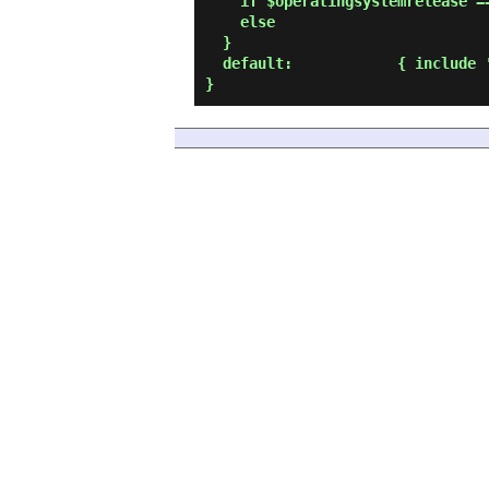
    if $operatingsystemrelease == '22.04' { include 'sample01' }

    else                                  { include 'sample02' }

  }

  default:            { include 'sample03' }
