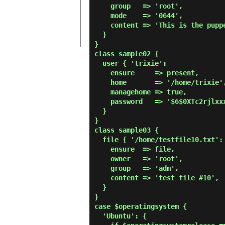
    group   => 'root',

    mode    => '0644',

    content => 'This is the puppet test file.',

  }

}

class sample02 {

  user { 'trixie':

    ensure     => present,

    home       => '/home/trixie',

    managehome => true,

    password   => '$6$0XTc2rjlxxxxxxxx',

  }

}

class sample03 {

  file { '/home/testfile10.txt':

    ensure  => file,

    owner   => 'root',

    group   => 'adm',

    content => 'test file #10',

  }

}

case $operatingsystem {

  'Ubuntu': {
