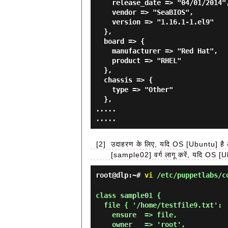
    release_date => "04/01/2014",

    vendor => "SeaBIOS",

    version => "1.16.1-1.el9"

  },

  board => {

    manufacturer => "Red Hat",

    product => "RHEL"

  },

  chassis => {

    type => "Other"

  },

.....

[2]
उदाहरण के लिए, यदि OS [Ubuntu] है और
[sample02] वर्ग लागू करें, यदि OS [U
root@dlp:~#
vi
/etc/puppetlabs/co
class sample01 {

  file { '/home/testfile9.txt':

    ensure  => file,

    owner   => 'root',
