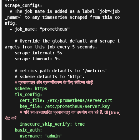
scrape_configs:

  # The job name is added as a label `job=<job
_name>` to any timeseries scraped from this co
nfig.

  - job_name: "prometheus"

    # Override the global default and scrape t
argets from this job every 5 seconds.

    scrape_interval: 5s

    scrape_timeout: 5s

    # metrics_path defaults to '/metrics'

    # scheme defaults to 'http'.

# प्रमाणपत्र और प्रमाणीकरण के लिए सेटिंग्स जोड़ें
scheme: https

    tls_config:

      cert_file: /etc/prometheus/server.crt

      key_file: /etc/prometheus/server.key

# यदि स्व-हस्ताक्षरित प्रमाणपत्र का उपयोग कर रहे हैं, तो [true] 
सेट करें
      insecure_skip_verify: true

    basic_auth:

      username: 'admin'
