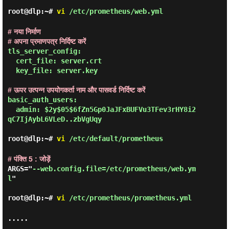
root@dlp:~#
vi
/etc/prometheus/web.yml
# नया निर्माण

# अपना प्रमाणपत्र निर्दिष्ट करें
tls_server_config:

  cert_file: server.crt

  key_file: server.key

# ऊपर उत्पन्न उपयोगकर्ता नाम और पासवर्ड निर्दिष्ट करें
basic_auth_users:

  admin: $2y$05$6fZn5Gp0JaJFxBUFVu3TFev3rHY8i2
qC7IjAybL6VLeD..zbVgUqy

root@dlp:~#
vi
/etc/default/prometheus
# पंक्ति 5 : जोड़ें
ARGS="
--web.config.file=/etc/prometheus/web.ym
l
"

root@dlp:~#
vi
/etc/prometheus/prometheus.yml
.....

.....
