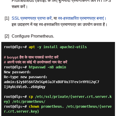
Prometheus एंडपॉइंट के लिए बुनियादी प्रमाणीकरण और HTTPS
सक्षम करें।
[1]
SSL प्रमाणपत्र प्राप्त करें
, या
स्व-हस्ताक्षरित प्रमाणपत्र बनाएं।
इस उदाहरण में यह स्व-हस्ताक्षरित प्रमाणपत्र का उपयोग करता है।
[2]
Configure Prometheus.
root@dlp:~#
apt
-y install apache2-utils
# bcrypt हैश के साथ पासवर्ड जनरेट करें
# अपनी पसंद का कोई भी उपयोगकर्ता नाम सेट करें
root@dlp:~#
htpasswd -nB admin
New password:

Re-type new password:

admin:$2y$05$6fZn5Gp0JaJFxBUFVu3TFev3rHY8i2qC7
IjAybL6VLeD..zbVgUqy

root@dlp:~#
cp
/etc/ssl/private/{server.crt,server.k
ey} /etc/prometheus/
root@dlp:~#
chown
prometheus. /etc/prometheus/{serve
r.crt,server.key}