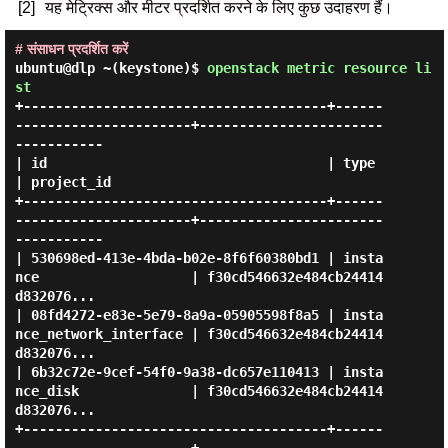
[2]
यह मेट्रिक्स और मीटर प्रदर्शित करने के लिए कुछ उदाहरण हैं।
# संसाधन प्रदर्शित करें
ubuntu@dlp ~(keystone)$
openstack metric resource li
st
+--------------------------------------+------
----------------------+-----------------------
-----------

| id                                   | type                       
| project_id                       

+--------------------------------------+------
----------------------+-----------------------
-----------

| 530698ed-413e-4bda-b02e-8f6f60380bd1 | insta
nce                   | f30cd546632e484cb24414
d832076... 

| 08fd4272-e83e-5e79-8a9a-05905598f8a5 | insta
nce_network_interface | f30cd546632e484cb24414
d832076... 

| 6b32c72e-9cef-54f0-9a38-dc657e110413 | insta
nce_disk              | f30cd546632e484cb24414
d832076... 

+--------------------------------------+------