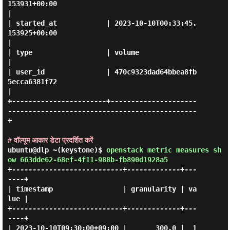
153931+00:00                                  
|

| started_at            | 2023-10-10T00:33:45.
153925+00:00                                  
|

| type                  | volume                                                            
|

| user_id               | 470c9323dad64bbea8fb
5ecca6381f72                                  
|

+-----------------------+---------------------
----------------------------------------------
+

# वॉल्यूम आकार डेटा प्रदर्शित करें
ubuntu@dlp ~(keystone)$
openstack metric measures sh
ow 663dde62-68ef-4f11-988b-fb890d1928a5
+---------------------------+-------------+---
----+

| timestamp                 | granularity | va
lue |

+---------------------------+-------------+---
----+

| 2023-10-10T09:30:00+09:00 |       300.0 |  1