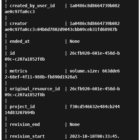
| created_by_user_id    | 1a0486c8d8664739b082
ae0c97fa0cc3                                  
|

| creator               | 1a0486c8d8664739b082
ae0c97fa0cc3:04b6d7802d9043cbb09ceb31fd68987b 
|

| ended_at              | None                                                              
|

| id                    | 26cfb920-601e-458d-b
09c-c207a1852f8b                              
|

| metrics               | volume.size: 663dde6
2-68ef-4f11-988b-fb890d1928a5                 
|

| original_resource_id  | 26cfb920-601e-458d-b
09c-c207a1852f8b                              
|

| project_id            | f30cd546632e484cb244
14d83207694b                                  
|

| revision_end          | None                                                              
|

| revision_start        | 2023-10-10T00:33:45.