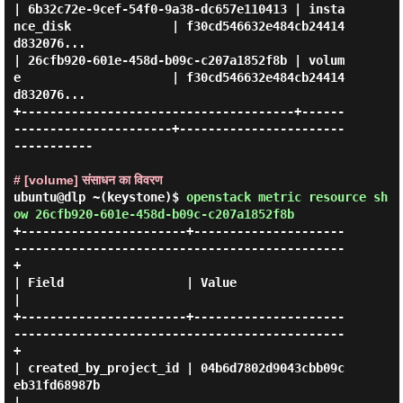
| 6b32c72e-9cef-54f0-9a38-dc657e110413 | insta
nce_disk              | f30cd546632e484cb24414
d832076... 

| 26cfb920-601e-458d-b09c-c207a1852f8b | volum
e                     | f30cd546632e484cb24414
d832076... 

+--------------------------------------+------
----------------------+-----------------------
-----------

# [volume] संसाधन का विवरण
ubuntu@dlp ~(keystone)$
openstack metric resource sh
ow 26cfb920-601e-458d-b09c-c207a1852f8b
+-----------------------+---------------------
----------------------------------------------
+

| Field                 | Value                                                             
|

+-----------------------+---------------------
----------------------------------------------
+

| created_by_project_id | 04b6d7802d9043cbb09c
eb31fd68987b                                  
|
