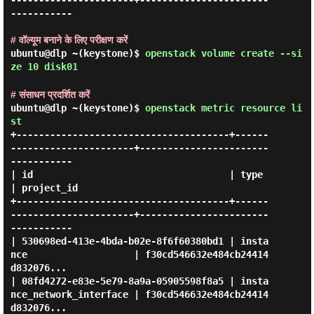
----------------------+-----------------------
-----------

# वॉल्यूम बनाने के लिए परीक्षण करें
ubuntu@dlp ~(keystone)$
openstack volume create --si
ze 10 disk01
# संसाधन प्रदर्शित करें
ubuntu@dlp ~(keystone)$
openstack metric resource li
st
+--------------------------------------+------
----------------------+-----------------------
-----------

| id                                   | type                       
| project_id                       

+--------------------------------------+------
----------------------+-----------------------
-----------

| 530698ed-413e-4bda-b02e-8f6f60380bd1 | insta
nce                   | f30cd546632e484cb24414
d832076... 

| 08fd4272-e83e-5e79-8a9a-05905598f8a5 | insta
nce_network_interface | f30cd546632e484cb24414
d832076... 
