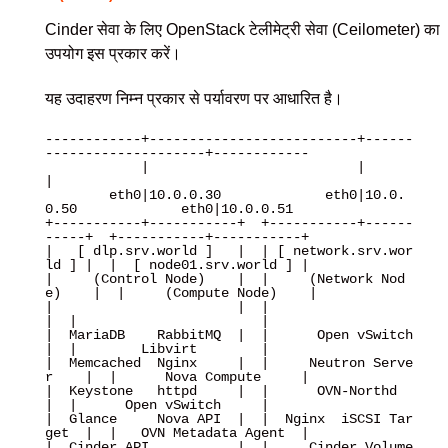
Cinder सेवा के लिए OpenStack टेलीमेट्री सेवा (Ceilometer) का
उपयोग इस प्रकार करें।
यह उदाहरण निम्न प्रकार से पर्यावरण पर आधारित है।
------------+--------------------------+------
--------------------+------------

            |                          |                          
|

        eth0|10.0.0.30             eth0|10.0.
0.50             eth0|10.0.0.51

+-----------+-----------+  +-----------+------
-----+  +-----------+-----------+

|   [ dlp.srv.world ]   |  | [ network.srv.wor
ld ] |  |  [ node01.srv.world ] |

|     (Control Node)    |  |     (Network Nod
e)    |  |     (Compute Node)    |

|                       |  |                       
|  |                       |

|  MariaDB    RabbitMQ  |  |      Open vSwitch     
|  |        Libvirt        |

|  Memcached  Nginx     |  |     Neutron Serve
r    |  |      Nova Compute     |

|  Keystone   httpd     |  |      OVN-Northd       
|  |      Open vSwitch     |

|  Glance     Nova API  |  |  Nginx  iSCSI Tar
get  |  |   OVN Metadata Agent  |

|  Cinder API           |  |     Cinder Volume     