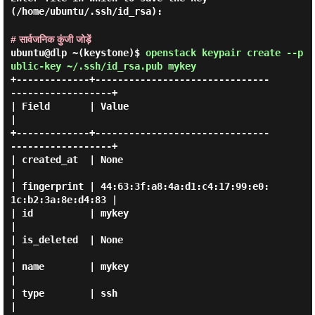
(/home/ubuntu/.ssh/id_rsa):
# सार्वजनिक कुंजी जोड़ें
ubuntu@dlp ~(keystone)$
openstack keypair create --p
ublic-key ~/.ssh/id_rsa.pub mykey
+-------------+-------------------------------
------------------+

| Field       | Value                                           
|

+-------------+-------------------------------
------------------+

| created_at  | None                                            
|

| fingerprint | 44:63:3f:a8:4a:d1:c4:17:99:e0:
1c:b2:3a:8e:d4:83 |

| id          | mykey                                           
|

| is_deleted  | None                                            
|

| name        | mykey                                           
|

| type        | ssh                                             
|
