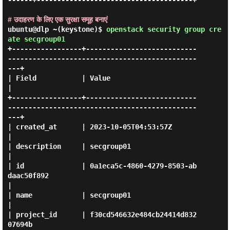
------+--------------------------------------+

# उदाहरण के लिए एक सुरक्षा समूह बनाएं
ubuntu@dlp ~(keystone)$
openstack security group cre
ate secgroup01
+-----------------+---------------------------
----------------------------------------------
---+

| Field           | Value                                                                      
|

+-----------------+---------------------------
----------------------------------------------
---+

| created_at      | 2023-10-05T04:53:57Z                                                       
|

| description     | secgroup01                                                                 
|

| id              | 0a1eca5c-4860-4279-8503-ab
daac50f892                                       
|

| name            | secgroup01                                                                 
|

| project_id      | f30cd546632e484cb24414d832
07694b                                           