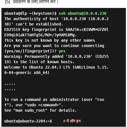
[5]
उदाहरण के लिए लॉगिन करें।
ubuntu@dlp ~(keystone)$
ssh ubuntu@10.0.0.230
The authenticity of host '10.0.0.230 (10.0.0.2
30)' can't be established.

ED25519 key fingerprint is SHA256:cKIVWM+U7Z0l
EO9qLBiakTTmHfg5G/Md+/3yOAM1DMg.

This key is not known by any other names

Are you sure you want to continue connecting 
(yes/no/[fingerprint])? 
yes
Warning: Permanently added '10.0.0.230' (ED255
19) to the list of known hosts.

Welcome to Ubuntu 22.04.3 LTS (GNU/Linux 5.15.
0-84-generic x86_64)

.....

.....

To run a command as administrator (user "roo
t"), use "sudo <command>".

See "man sudo_root" for details.

ubuntu@ubuntu-2204:~$     
# में लॉग इन