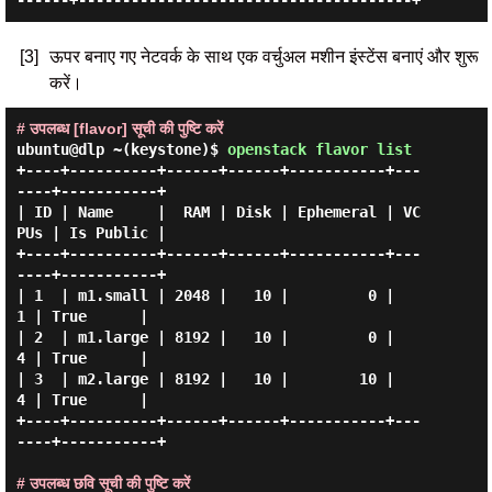
[3]
ऊपर बनाए गए नेटवर्क के साथ एक वर्चुअल मशीन इंस्टेंस बनाएं और शुरू
करें।
# उपलब्ध [flavor] सूची की पुष्टि करें
ubuntu@dlp ~(keystone)$
openstack flavor list
+----+----------+------+------+-----------+---
----+-----------+

| ID | Name     |  RAM | Disk | Ephemeral | VC
PUs | Is Public |

+----+----------+------+------+-----------+---
----+-----------+

| 1  | m1.small | 2048 |   10 |         0 |     
1 | True      |

| 2  | m1.large | 8192 |   10 |         0 |     
4 | True      |

| 3  | m2.large | 8192 |   10 |        10 |     
4 | True      |

+----+----------+------+------+-----------+---
----+-----------+

# उपलब्ध छवि सूची की पुष्टि करें