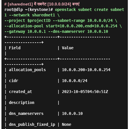
# [sharednet1] में सबनेट [10.0.0.0/24] बनाएं
root@dlp ~(keystone)#
openstack subnet create subnet
1 --network sharednet1 \
--project $projectID --subnet-range 10.0.0.0/24 \
--allocation-pool start=10.0.0.200,end=10.0.0.254 \
--gateway 10.0.0.1 --dns-nameserver 10.0.0.10
+----------------------+----------------------
----------------+

| Field                | Value                                
|

+----------------------+----------------------
----------------+

| allocation_pools     | 10.0.0.200-10.0.0.254                
|

| cidr                 | 10.0.0.0/24                          
|

| created_at           | 2023-10-05T04:50:51Z                 
|

| description          |                                      
|

| dns_nameservers      | 10.0.0.10                            
|

| dns_publish_fixed_ip | None                                 