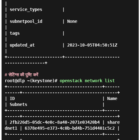
|

| service_types        |                                      
|

| subnetpool_id        | None                                 
|

| tags                 |                                      
|

| updated_at           | 2023-10-05T04:50:51Z                 
|

+----------------------+----------------------
----------------+

# सेटिंग्स की पुष्टि करें
root@dlp ~(keystone)#
openstack network list
+--------------------------------------+------
------+--------------------------------------+

| ID                                   | Name       
| Subnets                              |

+--------------------------------------+------
------+--------------------------------------+

| 2fb226d5-05dc-4e0c-8a40-2071e03420b4 | share
dnet1 | 6378e495-e373-4c0b-bd4b-751d4401c5c2 |

+--------------------------------------+------