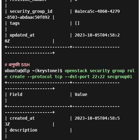
|

| security_group_id       | 0a1eca5c-4860-4279
-8503-abdaac50f892 |

| tags                    | []                                   
|

| updated_at              | 2023-10-05T04:58:2
0Z                 |

+-------------------------+-------------------
-------------------+

# अनुमति SSH
ubuntu@dlp ~(keystone)$
openstack security group rul
e create --protocol tcp --dst-port 22:22 secgroup01
+-------------------------+-------------------
-------------------+

| Field                   | Value                                
|

+-------------------------+-------------------
-------------------+

| created_at              | 2023-10-05T04:58:5
3Z                 |

| description             |                                      
|
