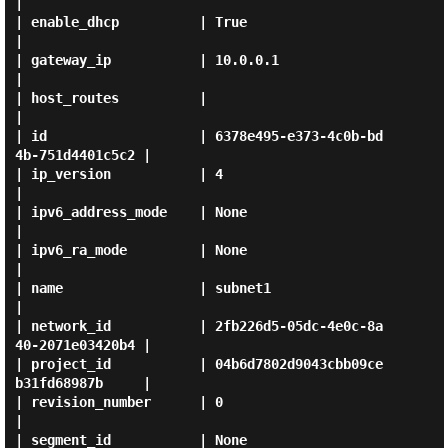
|

| enable_dhcp          | True                                 
|

| gateway_ip           | 10.0.0.1                             
|

| host_routes          |                                      
|

| id                   | 6378e495-e373-4c0b-bd
4b-751d4401c5c2 |

| ip_version           | 4                                    
|

| ipv6_address_mode    | None                                 
|

| ipv6_ra_mode         | None                                 
|

| name                 | subnet1                              
|

| network_id           | 2fb226d5-05dc-4e0c-8a
40-2071e03420b4 |

| project_id           | 04b6d7802d9043cbb09ce
b31fd68987b     |

| revision_number      | 0                                    
|

| segment_id           | None                                 