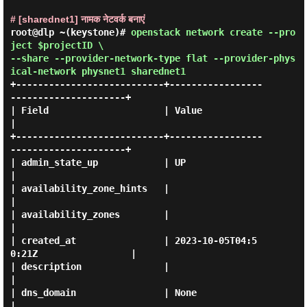
# [sharednet1] नामक नेटवर्क बनाएं
root@dlp ~(keystone)#
openstack network create --pro
ject $projectID \
--share --provider-network-type flat --provider-phys
ical-network physnet1 sharednet1
+---------------------------+-----------------
---------------------+

| Field                     | Value                                
|

+---------------------------+-----------------
---------------------+

| admin_state_up            | UP                                   
|

| availability_zone_hints   |                                      
|

| availability_zones        |                                      
|

| created_at                | 2023-10-05T04:5
0:21Z                 |

| description               |                                      
|

| dns_domain                | None                                 
|
