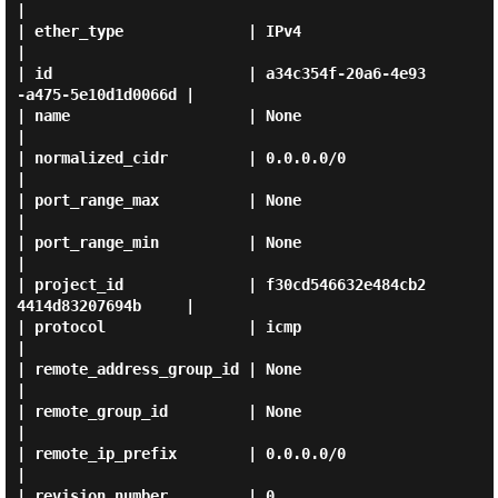
|

| ether_type              | IPv4                                 
|

| id                      | a34c354f-20a6-4e93
-a475-5e10d1d0066d |

| name                    | None                                 
|

| normalized_cidr         | 0.0.0.0/0                            
|

| port_range_max          | None                                 
|

| port_range_min          | None                                 
|

| project_id              | f30cd546632e484cb2
4414d83207694b     |

| protocol                | icmp                                 
|

| remote_address_group_id | None                                 
|

| remote_group_id         | None                                 
|

| remote_ip_prefix        | 0.0.0.0/0                            
|

| revision_number         | 0                                    