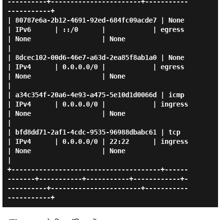
----------+-----------------------+-----------
-----------+

| 80787e6a-2b12-4691-92ed-684fc09acde7 | None        
| IPv6      | ::/0      |            | egress    
| None                  | None                 
|

| 8dcec102-00d6-46e7-a63d-2ea85f8ab1a0 | None        
| IPv4      | 0.0.0.0/0 |            | egress    
| None                  | None                 
|

| a34c354f-20a6-4e93-a475-5e10d1d0066d | icmp        
| IPv4      | 0.0.0.0/0 |            | ingress   
| None                  | None                 
|

| bfd8dd71-2af1-4cdc-9535-96988dbabc61 | tcp         
| IPv4      | 0.0.0.0/0 | 22:22      | ingress   
| None                  | None                 
|

+--------------------------------------+------
-------+-----------+-----------+------------+-
----------+-----------------------+-----------