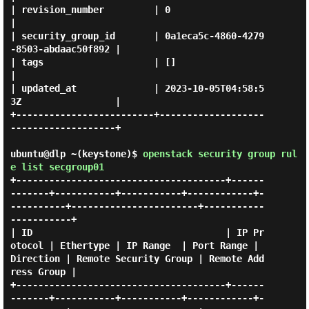
| revision_number         | 0                                    
|

| security_group_id       | 0a1eca5c-4860-4279
-8503-abdaac50f892 |

| tags                    | []                                   
|

| updated_at              | 2023-10-05T04:58:5
3Z                 |

+-------------------------+-------------------
-------------------+

ubuntu@dlp ~(keystone)$
openstack security group rul
e list secgroup01
+--------------------------------------+------
-------+-----------+-----------+------------+-
----------+-----------------------+-----------
-----------+

| ID                                   | IP Pr
otocol | Ethertype | IP Range  | Port Range | 
Direction | Remote Security Group | Remote Add
ress Group |

+--------------------------------------+------
-------+-----------+-----------+------------+-