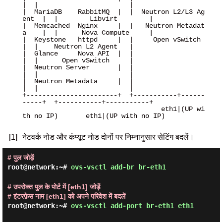
|  |                       |

|  MariaDB    RabbitMQ  |  |  Neutron L2/L3 Ag
ent  |  |        Libvirt        |

|  Memcached  Nginx     |  |   Neutron Metadat
a    |  |      Nova Compute     |

|  Keystone   httpd     |  |     Open vSwitch      
|  |    Neutron L2 Agent   |

|  Glance     Nova API  |  |                       
|  |      Open vSwitch     |

|  Neutron Server       |  |                       
|  |                       |

|  Neutron Metadata     |  |                       
|  |                       |

+-----------------------+  +-----------+------
-----+  +-----------+-----------+

                                   eth1|(UP wi
th no IP)       eth1|(UP with no IP)

[1]
नेटवर्क नोड और कंप्यूट नोड दोनों पर निम्नानुसार सेटिंग बदलें।
# पुल जोड़ें
root@network:~#
ovs-vsctl add-br br-eth1
# उपरोक्त पुल के पोर्ट में [eth1] जोड़ें
# इंटरफ़ेस नाम [eth1] को अपने परिवेश में बदलें
root@network:~#
ovs-vsctl add-port br-eth1 eth1