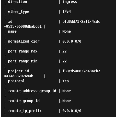
| direction               | ingress                              
|

| ether_type              | IPv4                                 
|

| id                      | bfd8dd71-2af1-4cdc
-9535-96988dbabc61 |

| name                    | None                                 
|

| normalized_cidr         | 0.0.0.0/0                            
|

| port_range_max          | 22                                   
|

| port_range_min          | 22                                   
|

| project_id              | f30cd546632e484cb2
4414d83207694b     |

| protocol                | tcp                                  
|

| remote_address_group_id | None                                 
|

| remote_group_id         | None                                 
|

| remote_ip_prefix        | 0.0.0.0/0                            
|
