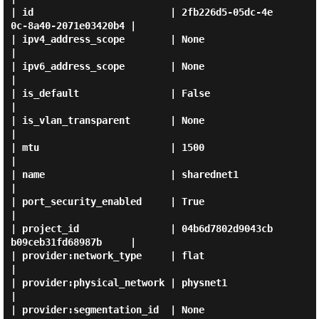
| id                        | 2fb226d5-05dc-4e
0c-8a40-2071e03420b4 |

| ipv4_address_scope        | None                                 
|

| ipv6_address_scope        | None                                 
|

| is_default                | False                                
|

| is_vlan_transparent       | None                                 
|

| mtu                       | 1500                                 
|

| name                      | sharednet1                           
|

| port_security_enabled     | True                                 
|

| project_id                | 04b6d7802d9043cb
b09ceb31fd68987b     |

| provider:network_type     | flat                                 
|

| provider:physical_network | physnet1                             
|

| provider:segmentation_id  | None                                 