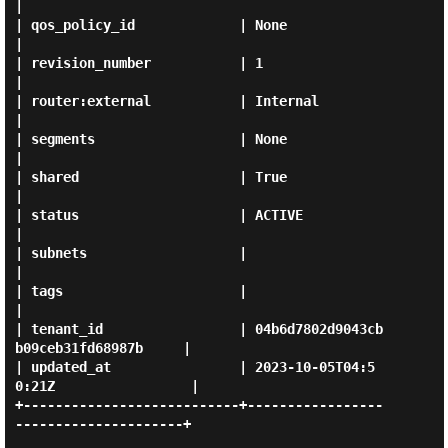
|

| qos_policy_id             | None                                 
|

| revision_number           | 1                                    
|

| router:external           | Internal                             
|

| segments                  | None                                 
|

| shared                    | True                                 
|

| status                    | ACTIVE                               
|

| subnets                   |                                      
|

| tags                      |                                      
|

| tenant_id                 | 04b6d7802d9043cb
b09ceb31fd68987b     |

| updated_at                | 2023-10-05T04:5
0:21Z                 |

+---------------------------+-----------------
---------------------+
