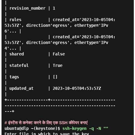
|

| revision_number | 1                                                                          
|

| rules           | created_at='2023-10-05T04:
53:57Z', direction='egress', ethertype='IPv
6'... |

|                 | created_at='2023-10-05T04:
53:57Z', direction='egress', ethertype='IPv
4'... |

| shared          | False                                                                      
|

| stateful        | True                                                                       
|

| tags            | []                                                                         
|

| updated_at      | 2023-10-05T04:53:57Z                                                       
|

+-----------------+---------------------------
----------------------------------------------
---+

# इंस्टेंस से कनेक्ट करने के लिए एक SSH कीपेयर बनाएं
ubuntu@dlp ~(keystone)$
ssh-keygen -q -N ""
Enter file in which to save the key