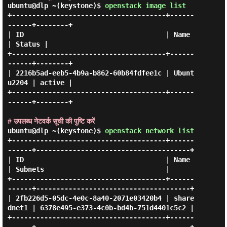
ubuntu@dlp ~(keystone)$
openstack image list
+--------------------------------------+------
------+--------+

| ID                                   | Name       
| Status |

+--------------------------------------+------
------+--------+

| 2216b5ad-eeb5-4b9a-b862-60b84fdfee1c | Ubunt
u2204 | active |

+--------------------------------------+------
------+--------+

# उपलब्ध नेटवर्क सूची की पुष्टि करें
ubuntu@dlp ~(keystone)$
openstack network list
+--------------------------------------+------
------+--------------------------------------+

| ID                                   | Name       
| Subnets                              |

+--------------------------------------+------
------+--------------------------------------+

| 2fb226d5-05dc-4e0c-8a40-2071e03420b4 | share
dnet1 | 6378e495-e373-4c0b-bd4b-751d4401c5c2 |

+--------------------------------------+------