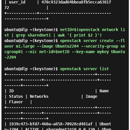
| user_id     | 470c9323dad64bbea8fb5ecca6381f
72                |

+-------------+-------------------------------
------------------+

ubuntu@dlp ~(keystone)$
netID=$(openstack network li
st | grep sharednet1 | awk '{ print $2 }')
ubuntu@dlp ~(keystone)$
openstack server create --fl
avor m1.large --image Ubuntu2204 --security-group se
cgroup01 --nic net-id=$netID --key-name mykey Ubuntu
-2204
ubuntu@dlp ~(keystone)$
openstack server list
+--------------------------------------+------
-------+--------+-----------------------+-----
-------+----------+

| ID                                   | Name        
| Status | Networks              | Image      
| Flavor   |

+--------------------------------------+------
-------+--------+-----------------------+-----
-------+----------+

| 1939c473-bfd7-460a-a858-70928cd481af | Ubunt
u-2204 | ACTIVE | sharednet1=10.0.0.230 | Ubun