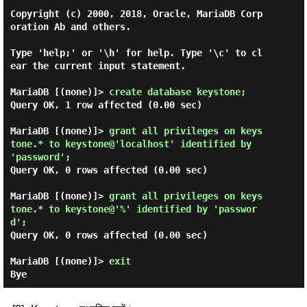
Copyright (c) 2000, 2018, Oracle, MariaDB Corp
oration Ab and others.

Type 'help;' or '\h' for help. Type '\c' to cl
ear the current input statement.

MariaDB [(none)]> 
create database keystone; 
Query OK, 1 row affected (0.00 sec)

MariaDB [(none)]> 
grant all privileges on keys
tone.* to keystone@'localhost' identified by 
'password'; 
Query OK, 0 rows affected (0.00 sec)

MariaDB [(none)]> 
grant all privileges on keys
tone.* to keystone@'%' identified by 'passwor
d'; 
Query OK, 0 rows affected (0.00 sec)

MariaDB [(none)]> 
exit