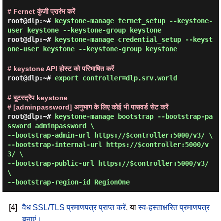
# Fernet कुंजी प्रारंभ करें
root@dlp:~#
keystone-manage fernet_setup --keystone-
user keystone --keystone-group keystone
root@dlp:~#
keystone-manage credential_setup --keyst
one-user keystone --keystone-group keystone
# keystone API होस्ट को परिभाषित करें
root@dlp:~#
export controller=dlp.srv.world
# बूटस्ट्रैप keystone
# [adminpassword] अनुभाग के लिए कोई भी पासवर्ड सेट करें
root@dlp:~#
keystone-manage bootstrap --bootstrap-pa
ssword adminpassword \
--bootstrap-admin-url https://$controller:5000/v3/ \
--bootstrap-internal-url https://$controller:5000/v
3/ \
--bootstrap-public-url https://$controller:5000/v3/
\
--bootstrap-region-id RegionOne
[4]
वैध SSL/TLS प्रमाणपत्र प्राप्त करें
, या
स्व-हस्ताक्षरित प्रमाणपत्र
बनाएं।