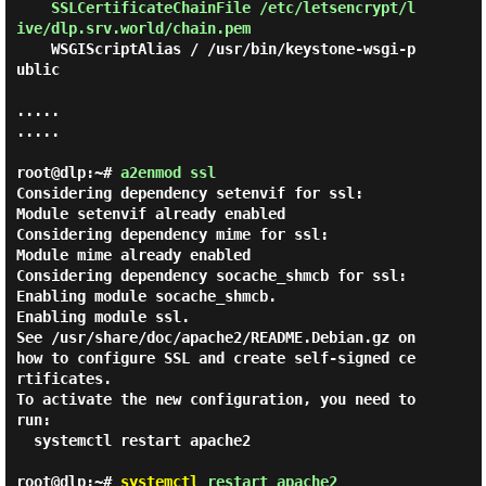
    SSLCertificateChainFile /etc/letsencrypt/l
ive/dlp.srv.world/chain.pem
    WSGIScriptAlias / /usr/bin/keystone-wsgi-p
ublic

.....

.....

root@dlp:~#
a2enmod ssl
Considering dependency setenvif for ssl:

Module setenvif already enabled

Considering dependency mime for ssl:

Module mime already enabled

Considering dependency socache_shmcb for ssl:

Enabling module socache_shmcb.

Enabling module ssl.

See /usr/share/doc/apache2/README.Debian.gz on 
how to configure SSL and create self-signed ce
rtificates.

To activate the new configuration, you need to 
run:

  systemctl restart apache2

root@dlp:~#
systemctl
restart apache2