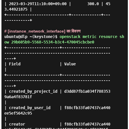
| 2023-03-29T11:10:00+09:00 |       300.0 | 45
3.44921875 |

+---------------------------+-------------+---
-----------+

# [instance_network_interface] का विवरण
ubuntu@dlp ~(keystone)$
openstack metric resource sh
ow 29b605b9-5568-5534-b3c4-470045cbcbe0
+-----------------------+---------------------
----------------------------------------------
----+

| Field                 | Value                                                                 
|

+-----------------------+---------------------
----------------------------------------------
----+

| created_by_project_id | d3dd87fb1a034f788353
9a6a4f83781f                                      
|

| created_by_user_id    | f88cfb33fa07437ca440
ee5ef5642c95                                      
|

| creator               | f88cfb33fa07437ca440