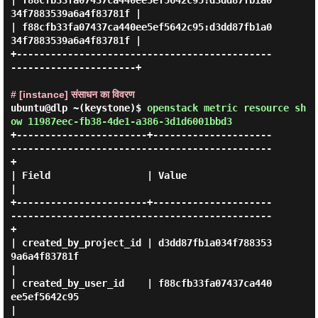
| f88cfb33fa07437ca440ee5ef5642c95:d3dd87fb1a0
34f7883539a6a4f83781f |

| f88cfb33fa07437ca440ee5ef5642c95:d3dd87fb1a0
34f7883539a6a4f83781f |

+---------------------------------------------
----------------------+

# [instance] संसाधन का विवरण
ubuntu@dlp ~(keystone)$
openstack metric resource sh
ow 11987eec-fb38-4de1-a386-3d1d6001bbd3
+-----------------------+---------------------
----------------------------------------------
+

| Field                 | Value                                                             
|

+-----------------------+---------------------
----------------------------------------------
+

| created_by_project_id | d3dd87fb1a034f788353
9a6a4f83781f                                  
|

| created_by_user_id    | f88cfb33fa07437ca440
ee5ef5642c95                                  
|
