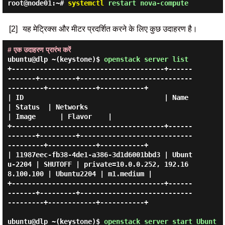
root@node01:~#
systemctl
restart nova-compute
[2]
यह मेट्रिक्स और मीटर प्रदर्शित करने के लिए कुछ उदाहरण है।
# एक उदाहरण प्रारंभ करें
ubuntu@dlp ~(keystone)$
openstack server list
+--------------------------------------+------
-------+---------+----------------------------
---------+------------+-----------+

| ID                                   | Name        
| Status  | Networks                            
| Image      | Flavor    |

+--------------------------------------+------
-------+---------+----------------------------
---------+------------+-----------+

| 11987eec-fb38-4de1-a386-3d1d6001bbd3 | Ubunt
u-2204 | SHUTOFF | private=10.0.0.252, 192.16
8.100.100 | Ubuntu2204 | m1.medium |

+--------------------------------------+------
-------+---------+----------------------------
---------+------------+-----------+

ubuntu@dlp ~(keystone)$
openstack server start Ubunt