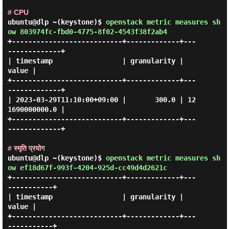
# CPU
ubuntu@dlp ~(keystone)$
openstack metric measures sh
ow 803974fc-fbd0-4775-8f02-4543f38f2ab4
+---------------------------+-------------+---
-------------+

| timestamp                 | granularity |          
value |

+---------------------------+-------------+---
-------------+

| 2023-03-29T11:10:00+09:00 |       300.0 | 12
1690000000.0 |

+---------------------------+-------------+---
-------------+

# स्मृति प्रयोग
ubuntu@dlp ~(keystone)$
openstack metric measures sh
ow ef18d67f-993f-4204-925d-cc49d4d2621c
+---------------------------+-------------+---
-----------+

| timestamp                 | granularity |        
value |

+---------------------------+-------------+---
-----------+
