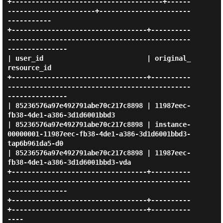
+--------------------------------------+------
----------------------+-----------------------
-----------

+----------------------------------+----------
----------------------------------------------
---------------

| user_id                          | original_
resource_id                                                  

+----------------------------------+----------
----------------------------------------------
---------------

| 85236576a97e492791abe70c217c8898 | 11987eec-
fb38-4de1-a386-3d1d6001bbd3                                  

| 85236576a97e492791abe70c217c8898 | instance-
00000001-11987eec-fb38-4de1-a386-3d1d6001bbd3-
tap6b961da5-d0 

| 85236576a97e492791abe70c217c8898 | 11987eec-
fb38-4de1-a386-3d1d6001bbd3-vda                              

+----------------------------------+----------
----------------------------------------------
---------------

+----------------------------------+----------
+----------------------------------+----------
----
