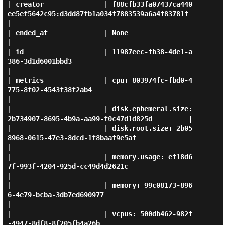
| creator               | f88cfb33fa07437ca440
ee5ef5642c95:d3dd87fb1a034f7883539a6a4f83781f 
|

| ended_at              | None                                                              
|

| id                    | 11987eec-fb38-4de1-a
386-3d1d6001bbd3                              
|

| metrics               | cpu: 803974fc-fbd0-4
775-8f02-4543f38f2ab4                         
|

|                       | disk.ephemeral.size: 
2b734907-8695-4b9a-aa99-f0c47d1d825d         |

|                       | disk.root.size: 2b05
8968-0615-47e3-8dcd-1f8baaf9e5af              
|

|                       | memory.usage: ef18d6
7f-993f-4204-925d-cc49d4d2621c                
|

|                       | memory: 99c08173-896
6-4e79-bcba-3db7ed690977                      
|

|                       | vcpus: 500db462-982f
-4947-8df8-8f205fb4a26b                       