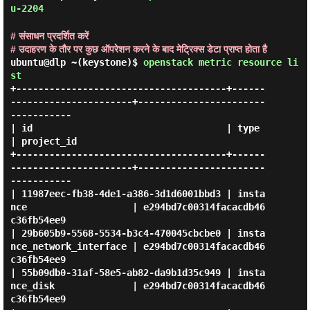
u-2204
# संसाधन प्रदर्शित करें
# उदाहरण के तौर पर कुछ ऑपरेशन करने के बाद मेट्रिक्स डेटा प्राप्त होता है
ubuntu@dlp ~(keystone)$
openstack metric resource li
st
+--------------------------------------+------
----------------------+-----------------------
-----------

| id                                   | type                       
| project_id                       

+--------------------------------------+------
----------------------+-----------------------
-----------

| 11987eec-fb38-4de1-a386-3d1d6001bbd3 | insta
nce                   | e294bd7c00314facacdb46
c36fb54ee9 

| 29b605b9-5568-5534-b3c4-470045cbcbe0 | insta
nce_network_interface | e294bd7c00314facacdb46
c36fb54ee9 

| 55b09db0-31af-58e5-ab82-da9b1d35c949 | insta
nce_disk              | e294bd7c00314facacdb46
c36fb54ee9 
