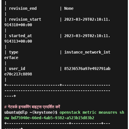
|

| revision_end          | None                                                                  
|

| revision_start        | 2023-03-29T02:10:11.
914318+00:00                                      
|

| started_at            | 2023-03-29T02:10:11.
914313+00:00                                      
|

| type                  | instance_network_int
erface                                            
|

| user_id               | 85236576a97e492791ab
e70c217c8898                                      
|

+-----------------------+---------------------
----------------------------------------------
----+

# नेटवर्क इनकमिंग बाइट्स प्रदर्शित करें
ubuntu@dlp ~(keystone)$
openstack metric measures sh
ow bd75940e-66ed-4ab5-9382-a523b15d83b2
+---------------------------+-------------+---
-------+
