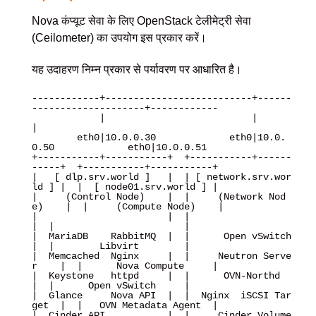
Nova कंप्यूट सेवा के लिए OpenStack टेलीमेट्री सेवा
(Ceilometer) का उपयोग इस प्रकार करें।
यह उदाहरण निम्न प्रकार से पर्यावरण पर आधारित है।
------------+--------------------------+------
--------------------+------------

            |                          |                          
|

        eth0|10.0.0.30             eth0|10.0.
0.50             eth0|10.0.0.51

+-----------+-----------+  +-----------+------
-----+  +-----------+-----------+

|   [ dlp.srv.world ]   |  | [ network.srv.wor
ld ] |  |  [ node01.srv.world ] |

|     (Control Node)    |  |     (Network Nod
e)    |  |     (Compute Node)    |

|                       |  |                       
|  |                       |

|  MariaDB    RabbitMQ  |  |      Open vSwitch     
|  |        Libvirt        |

|  Memcached  Nginx     |  |     Neutron Serve
r    |  |      Nova Compute     |

|  Keystone   httpd     |  |      OVN-Northd       
|  |      Open vSwitch     |

|  Glance     Nova API  |  |  Nginx  iSCSI Tar
get  |  |   OVN Metadata Agent  |

|  Cinder API           |  |     Cinder Volume     