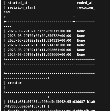
| started_at                       | ended_at 
| revision_start                   | revision_
end 

+----------------------------------+----------
+----------------------------------+----------
----

| 2023-03-29T02:05:56.850715+00:00 | None     
| 2023-03-29T02:05:56.850722+00:00 | None         

| 2023-03-29T02:10:11.914313+00:00 | None     
| 2023-03-29T02:10:11.914318+00:00 | None         

| 2023-03-29T02:10:11.998661+00:00 | None     
| 2023-03-29T02:10:11.998666+00:00 | None         

+----------------------------------+----------
+----------------------------------+----------
----

+---------------------------------------------
----------------------+

| creator                                                           
|

+---------------------------------------------
----------------------+

| f88cfb33fa07437ca440ee5ef5642c95:d3dd87fb1a0
34f7883539a6a4f83781f |
