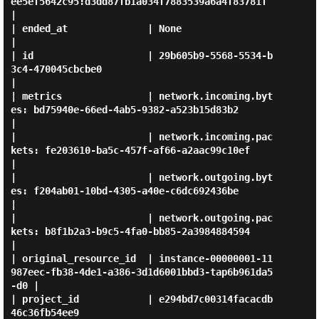
ee5ef5642c95:d3dd87fb1a034f7883539a6a4f83781f     
|

| ended_at              | None                                                                  
|

| id                    | 29b605b9-5568-5534-b
3c4-470045cbcbe0                                  
|

| metrics               | network.incoming.byt
es: bd75940e-66ed-4ab5-9382-a523b15d83b2          
|

|                       | network.incoming.pac
kets: fe203610-ba5c-457f-af66-a2aac99c10ef        
|

|                       | network.outgoing.byt
es: f204ab01-10bd-4305-a40e-c6dc692436be          
|

|                       | network.outgoing.pac
kets: b8f1b2a3-b9c5-4fa0-bb85-2a3984884594        
|

| original_resource_id  | instance-00000001-11
987eec-fb38-4de1-a386-3d1d6001bbd3-tap6b961da5
-d0 |

| project_id            | e294bd7c00314facacdb
46c36fb54ee9                                      