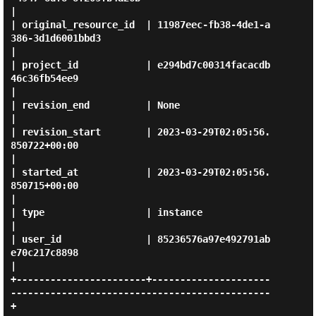
|

| original_resource_id  | 11987eec-fb38-4de1-a
386-3d1d6001bbd3                              
|

| project_id            | e294bd7c00314facacdb
46c36fb54ee9                                  
|

| revision_end          | None                                                              
|

| revision_start        | 2023-03-29T02:05:56.
850722+00:00                                  
|

| started_at            | 2023-03-29T02:05:56.
850715+00:00                                  
|

| type                  | instance                                                          
|

| user_id               | 85236576a97e492791ab
e70c217c8898                                  
|

+-----------------------+---------------------
----------------------------------------------
+
