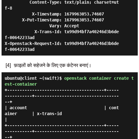
          Content-Type: text/plain; charset=ut
f-8

           X-Timestamp: 1679963053.74607

       X-Put-Timestamp: 1679963053.74607

                  Vary: Accept

            X-Trans-Id: tx99d94bf7a40246d3b6de
f-00642233ad

X-Openstack-Request-Id: tx99d94bf7a40246d3b6de
[4]
फ़ाइलों को सहेजने के लिए एक कंटेनर बनाएं।
ubuntu@client ~(swift)$
openstack container create t
est-container
+---------------------------------------+-----
-----------+----------------------------------
--+

| account                               | cont
ainer      | x-trans-id                         
|

+---------------------------------------+-----
-----------+----------------------------------
--+
