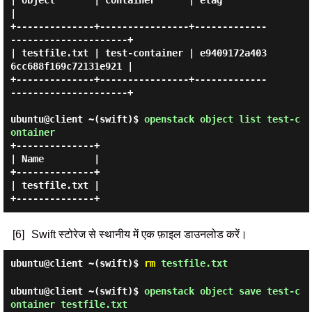
| object       | container      | etag                             
|

+--------------+----------------+-------------
---------------------+

| testfile.txt | test-container | e9409172a403
6cc688f169c72131e921 |

+--------------+----------------+-------------
---------------------+

ubuntu@client ~(swift)$
openstack object list test-c
ontainer
+--------------+

| Name         |

+--------------+

| testfile.txt |

[6]
Swift स्टोरेज से स्थानीय में एक फ़ाइल डाउनलोड करें।
ubuntu@client ~(swift)$
rm
testfile.txt
ubuntu@client ~(swift)$
openstack object save test-c
ontainer testfile.txt