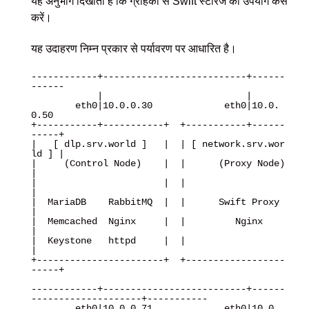
यह अनुभाग दिखाता है कि ग्राहकों से Swift स्टोरेज का उपयोग कैसे
करें।
यह उदाहरण निम्न प्रकार से पर्यावरण पर आधारित है।
------------+--------------------------+------
------

            |                          |

        eth0|10.0.0.30             eth0|10.0.
0.50

+-----------+-----------+  +-----------+------
-----+

|   [ dlp.srv.world ]   |  | [ network.srv.wor
ld ] |

|     (Control Node)    |  |      (Proxy Node)     
|

|                       |  |                       
|

|  MariaDB    RabbitMQ  |  |      Swift Proxy      
|

|  Memcached  Nginx     |  |         Nginx         
|

|  Keystone   httpd     |  |                       
|

+-----------------------+  +------------------
-----+

------------+--------------------------+------
--------------------+-----------

        eth0|10.0.0.71             eth0|10.0.