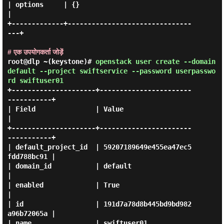
| options     | {}                               
|

+-------------+-------------------------------
---+

# एक उपयोगकर्ता जोड़ें
root@dlp ~(keystone)#
openstack user create --domain
default --project swiftservice --password userpasswo
rd swiftuser01
+---------------------+-----------------------
-----------+

| Field               | Value                            
|

+---------------------+-----------------------
-----------+

| default_project_id  | 59207189649e455ea47ec5
fdd788bc91 |

| domain_id           | default                          
|

| enabled             | True                             
|

| id                  | 191d7a78d8b445bd9bd982
a96b72065a |

| name                | swiftuser01                      