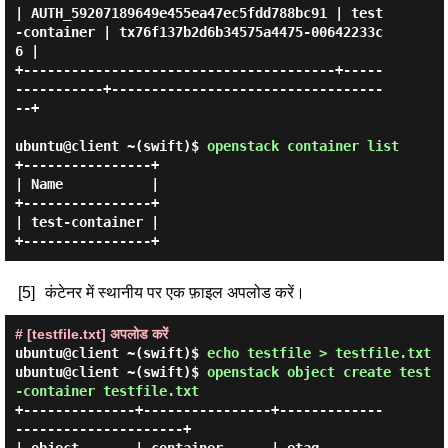
| AUTH_59207189649e455ea47ec5fdd788bc91 | test
-container | tx76f137b2d6b34575a4475-00642233c
6 |

+---------------------------------------+-----
-----------+----------------------------------
--+

ubuntu@client ~(swift)$
openstack container list
+----------------+

| Name           |

+----------------+

| test-container |

[5]
कंटेनर में स्थानीय पर एक फ़ाइल अपलोड करें।
# [testfile.txt] अपलोड करें
ubuntu@client ~(swift)$
echo testfile > testfile.txt
ubuntu@client ~(swift)$
openstack object create test
-container testfile.txt
+--------------+----------------+-------------
---------------------+
