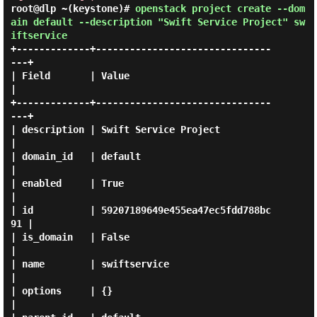
root@dlp ~(keystone)#
openstack project create --dom
ain default --description "Swift Service Project" sw
iftservice
+-------------+-------------------------------
---+

| Field       | Value                            
|

+-------------+-------------------------------
---+

| description | Swift Service Project            
|

| domain_id   | default                          
|

| enabled     | True                             
|

| id          | 59207189649e455ea47ec5fdd788bc
91 |

| is_domain   | False                            
|

| name        | swiftservice                     
|

| options     | {}                               
|
