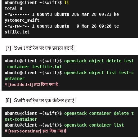
ubuntu@client ~(swift)$
ll
total 8

-rw------- 1 ubuntu ubuntu 286 Mar 28 09:23 ke
ystonerc_swift

-rw-rw-r-- 1 ubuntu ubuntu   9 Mar 28 09:26 te
[7]
Swift स्टोरेज पर एक फ़ाइल हटाएँ।
ubuntu@client ~(swift)$
openstack object delete test
-container testfile.txt
ubuntu@client ~(swift)$
openstack object list test-c
ontainer
# [testfile.txt] हटा दिया गया है
[8]
Swift स्टोरेज पर एक कंटेनर हटाएं।
ubuntu@client ~(swift)$
openstack container delete t
est-container
ubuntu@client ~(swift)$
openstack container list
# [test-container] हटा दिया गया है