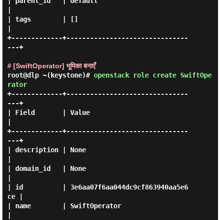
| parent_id   | default                          
|

| tags        | []                               
|

+-------------+-------------------------------
---+

# [SwiftOperator] भूमिका बनाएँ
root@dlp ~(keystone)#
openstack role create SwiftOpe
rator
+-------------+-------------------------------
---+

| Field       | Value                            
|

+-------------+-------------------------------
---+

| description | None                             
|

| domain_id   | None                             
|

| id          | 3e6aa07f6aa044dc9cf863940aa5e6
ce |

| name        | SwiftOperator                    
|
