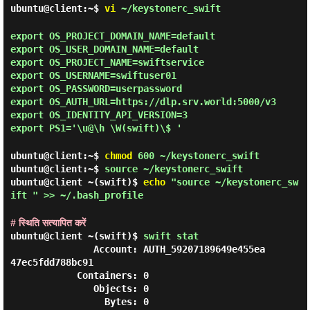
ubuntu@client:~$
vi
~/keystonerc_swift
export OS_PROJECT_DOMAIN_NAME=default
export OS_USER_DOMAIN_NAME=default
export OS_PROJECT_NAME=swiftservice
export OS_USERNAME=swiftuser01
export OS_PASSWORD=userpassword
export OS_AUTH_URL=https://dlp.srv.world:5000/v3
export OS_IDENTITY_API_VERSION=3
export PS1='\u@\h \W(swift)\$ '
ubuntu@client:~$
chmod
600 ~/keystonerc_swift
ubuntu@client:~$
source ~/keystonerc_swift
ubuntu@client ~(swift)$
echo
"source ~/keystonerc_sw
ift " >> ~/.bash_profile
# स्थिति सत्यापित करें
ubuntu@client ~(swift)$
swift stat
               Account: AUTH_59207189649e455ea
47ec5fdd788bc91

            Containers: 0

               Objects: 0

                 Bytes: 0
