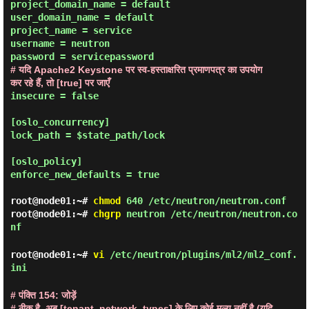
project_domain_name = default

user_domain_name = default

project_name = service

username = neutron

# यदि Apache2 Keystone पर स्व-हस्ताक्षरित प्रमाणपत्र का उपयोग 
कर रहे हैं, तो [true] पर जाएँ
insecure = false

[oslo_concurrency]

lock_path = $state_path/lock

[oslo_policy]

enforce_new_defaults = true

root@node01:~#
chmod
640 /etc/neutron/neutron.conf
root@node01:~#
chgrp
neutron /etc/neutron/neutron.co
nf
root@node01:~#
vi
/etc/neutron/plugins/ml2/ml2_conf.
ini
# पंक्ति 154: जोड़ें
# ठीक है, अब [tenant_network_types] के लिए कोई मूल्य नहीं है (यदि