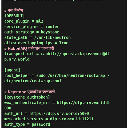
# नया निर्माण
[DEFAULT]

core_plugin = ml2

service_plugins = router

auth_strategy = keystone

state_path = /var/lib/neutron

# RabbitMQ कनेक्शन जानकारी
transport_url = rabbit://openstack:password@dl
p.srv.world

[agent]

root_helper = sudo /usr/bin/neutron-rootwrap /
etc/neutron/rootwrap.conf

# Keystone प्रामाणिक जानकारी
[keystone_authtoken]

www_authenticate_uri = https://dlp.srv.world:5
000

auth_url = https://dlp.srv.world:5000

memcached_servers = dlp.srv.world:11211

auth_type = password
