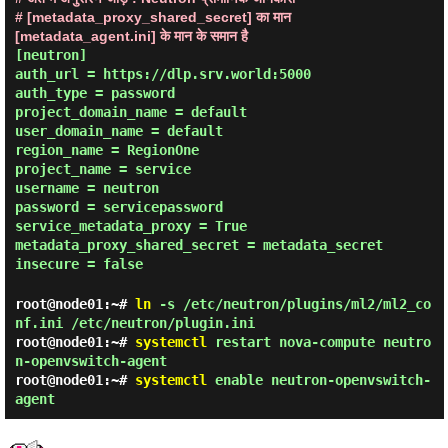
# [metadata_proxy_shared_secret] का मान
[metadata_agent.ini] के मान के समान है
[neutron]
auth_url = https://dlp.srv.world:5000
auth_type = password
project_domain_name = default
user_domain_name = default
region_name = RegionOne
project_name = service
username = neutron
password = servicepassword
service_metadata_proxy = True
metadata_proxy_shared_secret = metadata_secret
insecure = false
root@node01:~#
ln
-s /etc/neutron/plugins/ml2/ml2_co
nf.ini /etc/neutron/plugin.ini
root@node01:~#
systemctl
restart nova-compute neutro
n-openvswitch-agent
root@node01:~#
systemctl
enable neutron-openvswitch-
agent