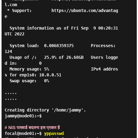
l.com

 * Support:        https://ubuntu.com/advantag
e

  System information as of Fri Sep  9 00:20:31 
UTC 2022

  System load:  0.0068359375       Processes:               
124

  Usage of /:   25.9% of 26.68GB   Users logge
d in:         0

  Memory usage: 5%                 IPv4 addres
s for enp1s0: 10.0.0.51

  Swap usage:   0%

.....

.....

Creating directory '/home/jammy'.

jammy@node01:~$

# NIS पासवर्ड बदलना इस प्रकार है
focal@node01:~$
yppasswd