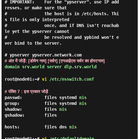
# IMPORTANT:    For the "ypserver", use IP add
resses, or make sure that

#               the host is in /etc/hosts. Thi
s file is only interpreted

#               once, and if DNS isn't reachab
le yet the ypserver cannot

#               be resolved and ypbind won't e
ver bind to the server.

# अंत में जोड़ें: [डोमेन नाम] [सर्वर] [एनआईएस सर्वर का होस्टनाम]
domain srv.world server dlp.srv.world
root@node01:~#
vi
/etc/nsswitch.conf
# पंक्ति 7 : इस प्रकार जोड़ें
passwd:         files systemd 
nis
group:          files systemd 
nis
shadow:         files 
nis
gshadow:        files

hosts:          files dns 
nis
root@node01:~#
vi
/etc/defaultdomain