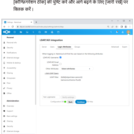
[कॉन्फ़िगरेशन ठीक] की पुष्टि करें और आगे बढ़ने के लिए [जारी रखें] पर
क्लिक करें।