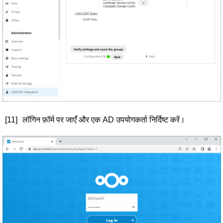
[11]
लॉगिन फ़ॉर्म पर जाएँ और एक AD उपयोगकर्ता निर्दिष्ट करें।