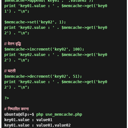
$memcache->append('key01', ',value02');

print 'key01.value : ' . $memcache->get('key0
1') . "\n";

$memcache->set('key02', 1);

print 'key02.value : ' . $memcache->get('key0
2') . "\n";

// वेतन वृद्धि
$memcache->increment('key02', 100);

print 'key02.value : ' . $memcache->get('key0
2') . "\n";

// घटती
$memcache->decrement('key02', 51);

print 'key02.value : ' . $memcache->get('key0
2') . "\n";

?>

# निष्पादित करना
ubuntu@dlp:~$
php use_memcache.php
key01.value : value01

key01.value : value01,value02
