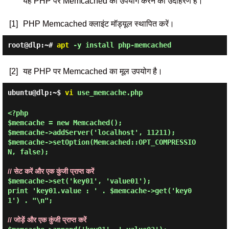
यह PHP पर Memcached का उपयोग करने का उदाहरण है।
[1]
PHP Memcached क्लाइंट मॉड्यूल स्थापित करें।
root@dlp:~#
apt
-y install php-memcached
[2]
यह PHP पर Memcached का मूल उपयोग है।
ubuntu@dlp:~$
vi
use_memcache.php
<?php

$memcache = new Memcached();

$memcache->addServer('localhost', 11211);

$memcache->setOption(Memcached::OPT_COMPRESSIO
N, false);

// सेट करें और एक कुंजी प्राप्त करें
$memcache->set('key01', 'value01');

print 'key01.value : ' . $memcache->get('key0
1') . "\n";

// जोड़ें और एक कुंजी प्राप्त करें