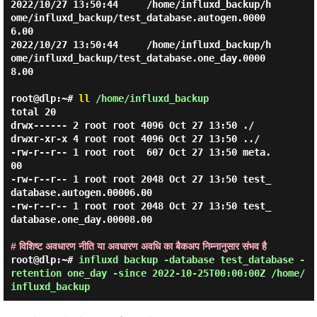
2022/10/27 13:50:44     /home/influxd_backup/h
ome/influxd_backup/test_database.autogen.0000
6.00

2022/10/27 13:50:44     /home/influxd_backup/h
ome/influxd_backup/test_database.one_day.0000
8.00

root@dlp:~#
ll
/home/influxd_backup
total 20

drwx------ 2 root root 4096 Oct 27 13:50 ./

drwxr-xr-x 4 root root 4096 Oct 27 13:50 ../

-rw-r--r-- 1 root root  607 Oct 27 13:50 meta.
00

-rw-r--r-- 1 root root 2048 Oct 27 13:50 test_
database.autogen.00006.00

-rw-r--r-- 1 root root 2048 Oct 27 13:50 test_
database.one_day.00008.00

# विशिष्ट अवधारण नीति या अवधारण अवधि का बैकअप निम्नानुसार संभव है
root@dlp:~#
influxd backup -database test_database -
retention one_day -since 2022-10-25T00:00:00Z /home/
influxd_backup