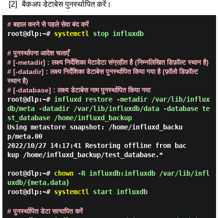
[2]
बैकअप डेटाबेस पुनर्स्थापित करें।
# बहाल करने से पहले सेवा बंद करें
root@dlp:~#
systemctl
stop influxdb
# पुनर्स्थापना आदेश चलाएँ
# [-metadir] : लक्ष्य निर्देशिका मेटाडेटा संग्रहीत है (निम्नलिखित डिफ़ॉल्ट स्थान है)
# [-datadir] : लक्ष्य निर्देशिका डेटाबेस पुनर्स्थापित किया गया है (फ़ॉलो डिफ़ॉल्ट
स्थान है)
# [-database] : लक्ष्य डेटाबेस नाम पुनर्स्थापित किया गया
root@dlp:~#
influxd restore -metadir /var/lib/influx
db/meta -datadir /var/lib/influxdb/data -database te
st_database /home/influxd_backup
Using metastore snapshot: /home/influxd_backu
p/meta.00

2022/10/27 14:17:41 Restoring offline from bac
kup /home/influxd_backup/test_database.*

root@dlp:~#
chown
-R influxdb:influxdb /var/lib/infl
uxdb/{meta,data}
root@dlp:~#
systemctl
start influxdb
# पुनर्स्थापित डेटा सत्यापित करें