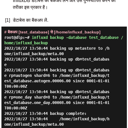
InfluxDB डेटाबेस का बैकअप लेने और उसे पुनर्स्थापित करने का
तरीका इस प्रकार है।
[1]
डेटाबेस का बैकअप लें.
# बैकअप [test_database] से [/home/influxd_backup]
root@dlp:~#
influxd backup -database test_database /
home/influxd_backup
2022/10/27 13:50:44 backing up metastore to /h
ome/influxd_backup/meta.00

2022/10/27 13:50:44 backing up db=test_databas
e

2022/10/27 13:50:44 backing up db=test_databas
e rp=autogen shard=6 to /home/influxd_backup/t
est_database.autogen.00006.00 since 0001-01-01
T00:00:00Z

2022/10/27 13:50:44 backing up db=test_databas
e rp=one_day shard=8 to /home/influxd_backup/t
est_database.one_day.00008.00 since 0001-01-01
T00:00:00Z

2022/10/27 13:50:44 backup complete:

2022/10/27 13:50:44     /home/influxd_backup/h
ome/influxd_backup/meta.00
