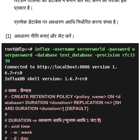
रिटेंशन पॉलिसी को डेटाबेस में बनाने और सेट करने का तरीका इस
प्रकार है।
प्रत्येक डेटाबेस पर अवधारण अवधि निर्धारित करना संभव है।
[1]
अवधारण नीति बनाएं और सेट करें।
root@dlp:~#
influx -username serverworld -password u
serpassword -database test_database -precision rfc33
39
Connected to http://localhost:8086 version 1.
6.7~rc0

InfluxDB shell version: 1.6.7~rc0

# वाक्य - विन्यास

# - CREATE RETENTION POLICY <policy_name> ON <d
atabase> DURATION <duration> REPLICATION <n> [SH
ARD DURATION <duration>] [DEFAULT]

#

# DURATION ⇒ अवधारण अवधि (न्यूनतम अवधि 1 घंटा है)

# - unit time

#   - w : week

#   - d : day
