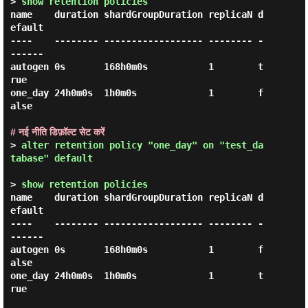
> 
show retention policies 
name    duration shardGroupDuration replicaN d
efault

----    -------- ------------------ -------- -
------

autogen 0s       168h0m0s           1        t
rue

one_day 24h0m0s  1h0m0s             1        f
alse

# नई नीति डिफ़ॉल्ट सेट करें
> 
alter retention policy "one_day" on "test_da
tabase" default 
> 
show retention policies 
name    duration shardGroupDuration replicaN d
efault

----    -------- ------------------ -------- -
------

autogen 0s       168h0m0s           1        f
alse

one_day 24h0m0s  1h0m0s             1        t
rue
