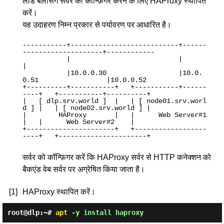
लोड बैलेंसिंग सर्वर को कॉन्फ़िगर करने के लिए HAProxy स्थापित
करें।
यह उदाहरण निम्न प्रकार से पर्यावरण पर आधारित है।
-----------+---------------------------+------
--------------------+------------

           |                           |                          
|

           |10.0.0.30                  |10.0.
0.51                 |10.0.0.52

+----------+-----------+   +-----------+------
----+   +-----------+----------+

|   [ dlp.srv.world ]  |   | [ node01.srv.worl
d ] |   | [ node02.srv.world ] |

|        HAProxy       |   |      Web Server#1    
|   |      Web Server#2    |

+----------------------+   +------------------
----+   +----------------------+

सर्वर को कॉन्फ़िगर करें कि HAProxy सर्वर से HTTP कनेक्शन को
बैकएंड वेब सर्वर पर अग्रेषित किया जाता है।
[1]
HAProxy स्थापित करें।
root@dlp:~#
apt
-y install haproxy