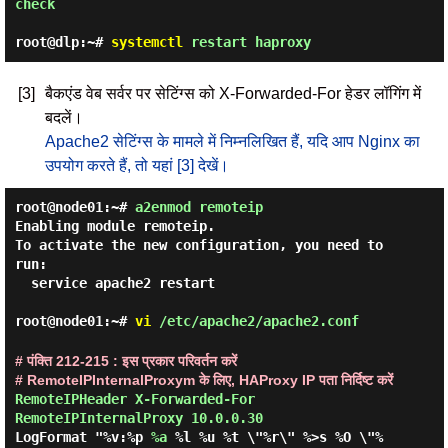
check

root@dlp:~#
systemctl
restart haproxy
[3]
बैकएंड वेब सर्वर पर सेटिंग्स को X-Forwarded-For हेडर लॉगिंग में
बदलें।
Apache2 सेटिंग्स के मामले में निम्नलिखित हैं, यदि आप Nginx का
उपयोग करते हैं, तो यहां [3] देखें।
root@node01:~#
a2enmod remoteip
Enabling module remoteip.

To activate the new configuration, you need to 
run:

  service apache2 restart

root@node01:~#
vi
/etc/apache2/apache2.conf
# पंक्ति 212-215 : इस प्रकार परिवर्तन करें
# RemoteIPInternalProxym के लिए, HAProxy IP पता निर्दिष्ट करें
RemoteIPHeader X-Forwarded-For

RemoteIPInternalProxy 10.0.0.30
LogFormat "%v:%p 
%a
 %l %u %t \"%r\" %>s %O \"%