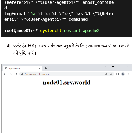
{Referer}i\" \"%{User-Agent}i\"" vhost_combine
d

LogFormat "
%a
 %l %u %t \"%r\" %>s %O \"%{Refer
er}i\" \"%{User-Agent}i\"" combined

root@node01:~#
systemctl
restart apache2
[4]
फ्रंटएंड HAproxy सर्वर तक पहुंचने के लिए सामान्य रूप से काम करने
की पुष्टि करें।