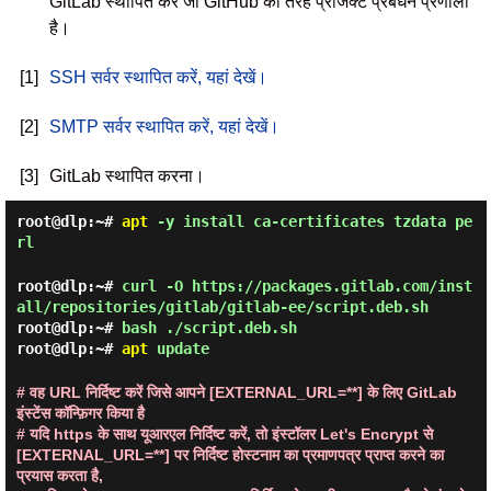
GitLab स्थापित करें जो GitHub की तरह प्रोजेक्ट प्रबंधन प्रणाली
है।
[1]
SSH सर्वर स्थापित करें, यहां देखें।
[2]
SMTP सर्वर स्थापित करें, यहां देखें।
[3]
GitLab स्थापित करना।
root@dlp:~#
apt
-y install ca-certificates tzdata pe
rl
root@dlp:~#
curl -O https://packages.gitlab.com/inst
all/repositories/gitlab/gitlab-ee/script.deb.sh
root@dlp:~#
bash ./script.deb.sh
root@dlp:~#
apt
update
# वह URL निर्दिष्ट करें जिसे आपने [EXTERNAL_URL=**] के लिए GitLab
इंस्टेंस कॉन्फ़िगर किया है
# यदि https के साथ यूआरएल निर्दिष्ट करें, तो इंस्टॉलर Let's Encrypt से
[EXTERNAL_URL=**] पर निर्दिष्ट होस्टनाम का प्रमाणपत्र प्राप्त करने का
प्रयास करता है,