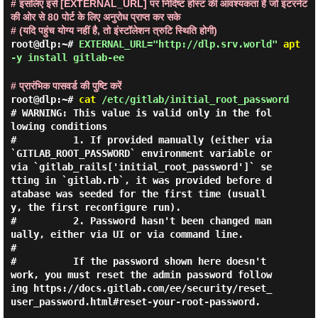
# इसलिए इसे [EXTERNAL_URL] पर निर्दिष्ट होस्ट की आवश्यकता है जो इंटरनेट
की ओर से 80 पोर्ट के लिए अनुरोध प्राप्त कर सके
# (यदि पहुंच योग्य नहीं है, तो इंस्टॉलेशन त्रुटि स्थिति होगी)
root@dlp:~#
EXTERNAL_URL="http://dlp.srv.world"
apt
-y install gitlab-ee
# प्रारंभिक पासवर्ड की पुष्टि करें
root@dlp:~#
cat
/etc/gitlab/initial_root_password
# WARNING: This value is valid only in the fol
lowing conditions

#          1. If provided manually (either via 
`GITLAB_ROOT_PASSWORD` environment variable or 
via `gitlab_rails['initial_root_password']` se
tting in `gitlab.rb`, it was provided before d
atabase was seeded for the first time (usuall
y, the first reconfigure run).

#          2. Password hasn't been changed man
ually, either via UI or via command line.

#

#          If the password shown here doesn't 
work, you must reset the admin password follow
ing https://docs.gitlab.com/ee/security/reset_
user_password.html#reset-your-root-password.
