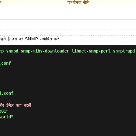
न
गोपनीयता नीति
ाहते हैं उस पर SNMP स्थापित करें।
p snmpd snmp-mibs-downloader libnet-snmp-perl snmptrapd
.conf
d.conf
र ईमेल पता बदलें
e01"
world"