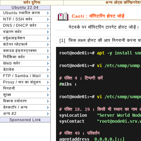
सर्वर दुनिया
अन्य ओएस कॉन्फ़िगरेश
Ubuntu 22.04
Ubuntu स्थापित करना
Cacti : मॉनिटरिंग होस्ट जोड़ें
NTP / SSH सर्वर
DNS / DHCP सर्वर
नेटवर्क पर मॉनिटरिंग टारगेट होस्ट जोड़ें।
भंडारण सर्वर
वर्चुअलाइजेशन
[1]
जिस लक्ष्य होस्ट की आप निगरानी करना च
कंटेनर प्लेटफार्म
क्लाउड इंफ्रास्ट्रक्चर
root@node01:~#
apt
-y install snm
निर्देशिका सर्वर
Web सर्वर
root@node01:~#
vi
/etc/snmp/snmp
डेटाबेस
FTP / Samba / Mail
# पंक्ति 4 : टिप्पणी करें
Proxy / भार का संतुलन
#
mibs :
निगरानी
सुरक्षा
root@node01:~#
vi
/etc/snmp/snmp
विकास पर्यावरण
डेस्कटॉप / अन्य
# पंक्ति 18, 19 : किसी भी स्थान का नाम औ
अन्य #2
sysLocation    
"Server World Nod
Sponsored Link
sysContact     
"root@node01.srv.
# पंक्ति 49 : परिवर्तन
agentaddress  
0.0.0.0,[::]