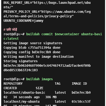
BUG_REPORT_URL="https://bugs.launchpad.net/ubu
ntu/"

PRIVACY_POLICY_URL="https://www.ubuntu.com/leg
al/terms-and-policies/privacy-policy"

UBUNTU_CODENAME=jammy

# छवि जोड़ें
root@dlp:~#
buildah commit $newcontainer ubuntu-basi
c:latest
Getting image source signatures

Copying blob c755a751394a done

Copying config bd3e7ec3b9 done

Writing manifest to image destination

Storing signatures

bd3e7ec3b902d468f990e5c6474674712ad2fac0e6f09b
d6ed8533b63724c103

root@dlp:~#
buildah images
REPOSITORY                 TAG      IMAGE ID       
CREATED          SIZE

localhost/ubuntu-basic     latest   bd3e7ec3b9
02   34 seconds ago   386 MB

localhost/my-ubuntu        latest   03c58cc53f