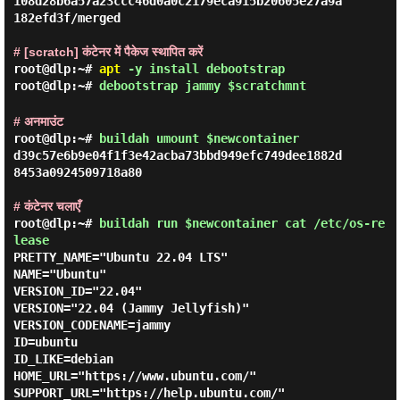
108d28b6a57a23ccc46d0a0c2179eca915b20605e27a9a
182efd3f/merged

# [scratch] कंटेनर में पैकेज स्थापित करें
root@dlp:~#
apt
-y install debootstrap
root@dlp:~#
debootstrap jammy $scratchmnt
# अनमाउंट
root@dlp:~#
buildah umount $newcontainer
d39c57e6b9e04f1f3e42acba73bbd949efc749dee1882d
8453a0924509718a80

# कंटेनर चलाएँ
root@dlp:~#
buildah run $newcontainer cat /etc/os-re
lease
PRETTY_NAME="Ubuntu 22.04 LTS"

NAME="Ubuntu"

VERSION_ID="22.04"

VERSION="22.04 (Jammy Jellyfish)"

VERSION_CODENAME=jammy

ID=ubuntu

ID_LIKE=debian

HOME_URL="https://www.ubuntu.com/"

SUPPORT_URL="https://help.ubuntu.com/"
