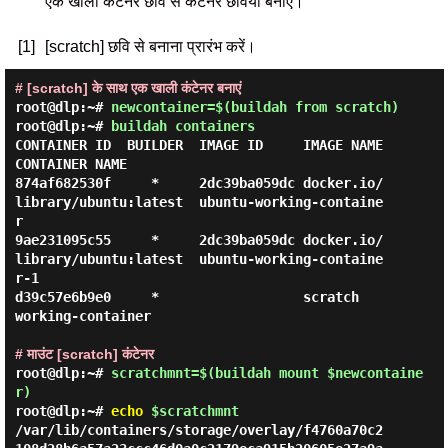
एक खाली कंटेनर छवि से कंटेनर छवियां बनाएं।
[1]
[scratch] छवि से बनाना प्रारंभ करें।
# [scratch] के साथ एक खाली कंटेनर बनाएं
root@dlp:~#
newcontainer=$(buildah from scratch)
root@dlp:~#
buildah containers
CONTAINER ID  BUILDER  IMAGE ID     IMAGE NAME                       
CONTAINER NAME

874af682530f     *     2dc39ba059dc docker.io/
library/ubuntu:latest  ubuntu-working-containe
r

9ae231095c55     *     2dc39ba059dc docker.io/
library/ubuntu:latest  ubuntu-working-containe
r-1

d39c57e6b9e0     *                  scratch                          
working-container

# माउंट [scratch] कंटेनर
root@dlp:~#
scratchmnt=$(buildah mount $newcontaine
r)
root@dlp:~#
echo
$scratchmnt
/var/lib/containers/storage/overlay/f4760a70c2