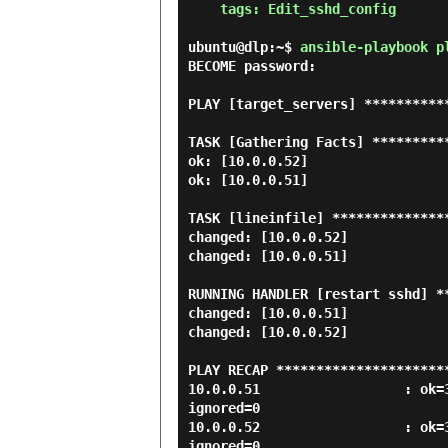
    tags: Edit_sshd_config

ubuntu@dlp:~$
ansible-playbook p
BECOME password:

PLAY [target_servers] **********
TASK [Gathering Facts] *********
ok: [10.0.0.52]

ok: [10.0.0.51]

TASK [lineinfile] **************
changed: [10.0.0.52]

changed: [10.0.0.51]

RUNNING HANDLER [restart sshd] *
changed: [10.0.0.51]

changed: [10.0.0.52]

PLAY RECAP *********************
10.0.0.51                  : ok=3
ignored=0

10.0.0.52                  : ok=3
ignored=0
