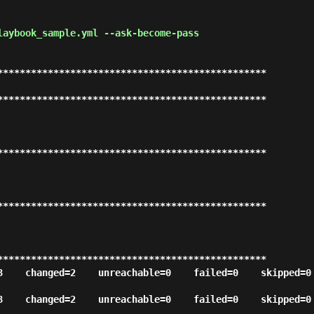
laybook_sample.yml --ask-become-pass
************************************************

************************************************

************************************************

************************************************

************************************************

    changed=2    unreachable=0    failed=0    skipped=0    
    changed=2    unreachable=0    failed=0    skipped=0    