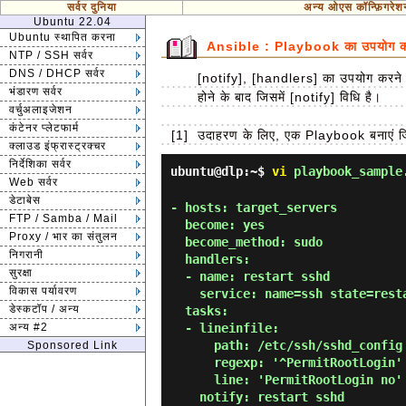
सर्वर दुनिया
अन्य ओएस कॉन्फ़िगरेश
Ubuntu 22.04
Ubuntu स्थापित करना
Ansible : Playbook का उपयोग कर
NTP / SSH सर्वर
DNS / DHCP सर्वर
[notify], [handlers] का उपयोग करने के 
भंडारण सर्वर
होने के बाद जिसमें [notify] विधि है।
वर्चुअलाइजेशन
कंटेनर प्लेटफार्म
[1]
उदाहरण के लिए, एक Playbook बनाएं जि
क्लाउड इंफ्रास्ट्रक्चर
निर्देशिका सर्वर
ubuntu@dlp:~$
vi
playbook_sample
Web सर्वर
डेटाबेस
- hosts: target_servers

FTP / Samba / Mail
  become: yes

Proxy / भार का संतुलन
  become_method: sudo

निगरानी
  handlers:

सुरक्षा
  - name: restart sshd

विकास पर्यावरण
    service: name=ssh state=restarted

डेस्कटॉप / अन्य
  tasks:

अन्य #2
  - lineinfile:

      path: /etc/ssh/sshd_config

Sponsored Link
      regexp: '^PermitRootLogin'

      line: 'PermitRootLogin no'

    notify: restart sshd
