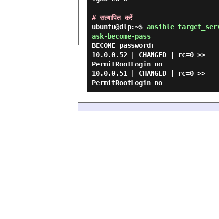
# सत्यापित करें
ubuntu@dlp:~$
ansible target_ser
ask-become-pass
BECOME password:

10.0.0.52 | CHANGED | rc=0 >>

PermitRootLogin no

10.0.0.51 | CHANGED | rc=0 >>
