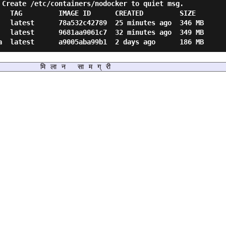
 Create /etc/containers/nodocker to quiet msg.

   TAG         IMAGE ID      CREATED         SIZE

   latest      78a532c42789  25 minutes ago  346 MB

   latest      9681aa9061c7  32 minutes ago  349 MB

मिलान सामग्री