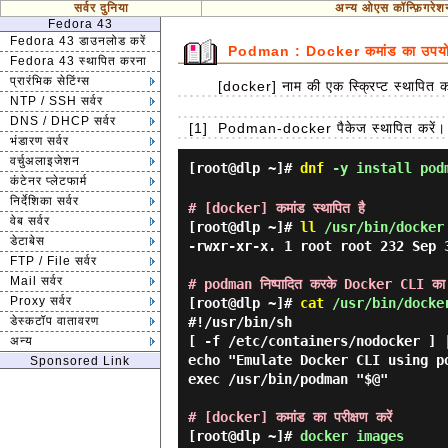
सर्वर दुनिया
अन्य ओएस कॉन्फ़िगरेश
Fedora 43
Fedora 43 डाउनलोड करें
Podman : Docker कमांड का उपयोग
Fedora 43 स्थापित करना
प्रारंभिक सेटिंग्स
[docker] नाम की एक स्क्रिप्ट स्थापि
NTP / SSH सर्वर
DNS / DHCP सर्वर
[1]
Podman-docker पैकेज स्थापित करें।
भंडारण सर्वर
वर्चुअलाइजेशन
[root@dlp ~]#
dnf
-y install pod
कंटेनर प्लेटफार्म
निर्देशिका सर्वर
# [docker] कमांड स्थापित है
वेब सर्वर
[root@dlp ~]#
ll
/usr/bin/docker
डेटाबेस
-rwxr-xr-x. 1 root root 232 Sep 3
FTP / File सर्वर
Mail सर्वर
# podman निष्पादित करके Docker CLI का
Proxy सर्वर
[root@dlp ~]#
cat
/usr/bin/docke
डेस्कटॉप वातावरण
#!/usr/bin/sh

[ -f /etc/containers/nodocker ] |
अन्य
echo "Emulate Docker CLI using p
Sponsored Link
exec /usr/bin/podman "$@"

# [docker] कमांड का परीक्षण करें
[root@dlp ~]#
docker images