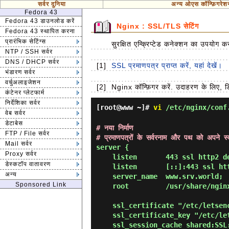
सर्वर दुनिया
अन्य ओएस कॉन्फ़िगरेश
Fedora 43
Fedora 43 डाउनलोड करें
Nginx : SSL/TLS सेटिंग
Fedora 43 स्थापित करना
प्रारंभिक सेटिंग्स
सुरक्षित एन्क्रिप्टेड कनेक्शन का उपयोग 
NTP / SSH सर्वर
DNS / DHCP सर्वर
[1]
SSL प्रमाणपत्र प्राप्त करें, यहां देखें।
भंडारण सर्वर
वर्चुअलाइजेशन
[2]
Nginx कॉन्फ़िगर करें. उदाहरण के लिए,
कंटेनर प्लेटफार्म
निर्देशिका सर्वर
[root@www ~]#
vi
/etc/nginx/conf
वेब सर्वर
डेटाबेस
# नया निर्माण
FTP / File सर्वर
# प्रमाणपत्रों के सर्वरनाम और पथ को अपने स्
Mail सर्वर
server {

Proxy सर्वर
    listen       443 ssl http2 default_server;

डेस्कटॉप वातावरण
    listen       [::]:443 ssl http2 default_server;

अन्य
    server_name  www.srv.world;

Sponsored Link
    root         /usr/share/nginx/html;

    ssl_certificate "/etc/letsencrypt/live/www.srv.world/fullchain.pem";

    ssl_certificate_key "/etc/letsencrypt/live/www.srv.world/privkey.pem";

    ssl_session_cache shared:SSL:1m;
