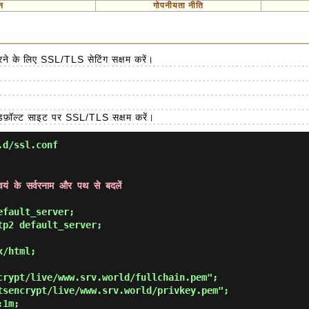
न
गोपनीयता नीति
करने के लिए SSL/TLS सेटिंग सक्षम करें।
 डिफ़ॉल्ट साइट पर SSL/TLS सक्षम करें।
.d/ssl.conf
वयं के सर्वरनाम और पथ से बदलें