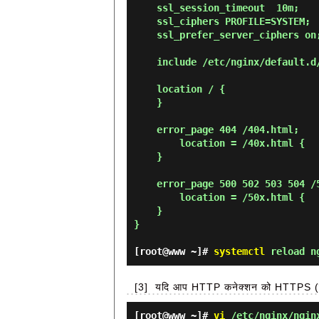
    ssl_session_timeout  10m;

    ssl_ciphers PROFILE=SYSTEM;

    ssl_prefer_server_ciphers on;

    include /etc/nginx/default.d/*.conf;

    location / {

    }

    error_page 404 /404.html;

        location = /40x.html {

    }

    error_page 500 502 503 504 /50x.html;

        location = /50x.html {

    }

}

[root@www ~]#
systemctl
reload n
[3]
यदि आप HTTP कनेक्शन को HTTPS (हमेशा 
[root@www ~]#
vi
/etc/nginx/ngin