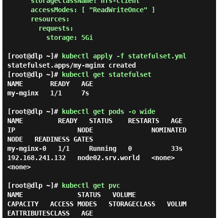
      storageClassName: nfs-client

      accessModes: [ "ReadWriteOnce" ]

      resources:

        requests:

          storage: 5Gi

[root@dlp ~]#
kubectl apply -f statefulset.yml
statefulset.apps/my-mginx created
[root@dlp ~]#
kubectl get statefulset
NAME       READY   AGE

my-mginx   1/1     7s

[root@dlp ~]#
kubectl get pods -o wide
NAME         READY   STATUS    RESTARTS   AGE   
IP                NODE               NOMINATED 
NODE   READINESS GATES

my-mginx-0   1/1     Running   0          33s   
192.168.241.132   node02.srv.world   <none>           
<none>

[root@dlp ~]#
kubectl get pvc
NAME              STATUS   VOLUME                                     
CAPACITY   ACCESS MODES   STORAGECLASS   VOLUM
EATTRIBUTESCLASS   AGE
