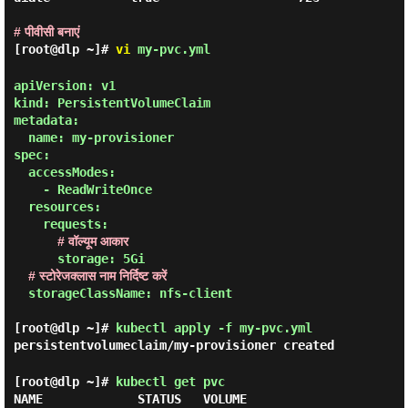
# पीवीसी बनाएं
[root@dlp ~]#
vi
my-pvc.yml
apiVersion: v1

kind: PersistentVolumeClaim

metadata:

  name: my-provisioner

spec:

  accessModes:

    - ReadWriteOnce

  resources:

    requests:

# वॉल्यूम आकार
      storage: 5Gi

# स्टोरेजक्लास नाम निर्दिष्ट करें
  storageClassName: nfs-client

[root@dlp ~]#
kubectl apply -f my-pvc.yml
persistentvolumeclaim/my-provisioner created
[root@dlp ~]#
kubectl get pvc
NAME             STATUS   VOLUME                                     