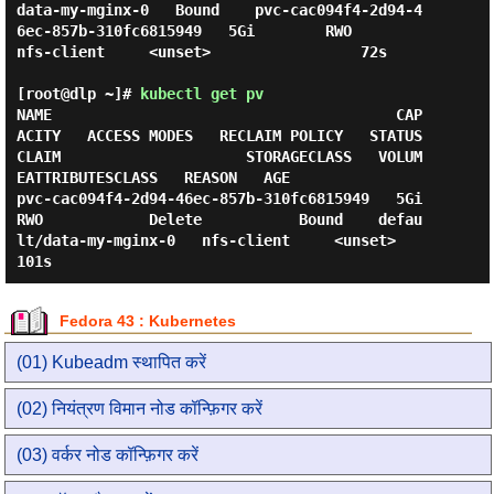
data-my-mginx-0   Bound    pvc-cac094f4-2d94-4
6ec-857b-310fc6815949   5Gi        RWO            
nfs-client     <unset>                 72s

[root@dlp ~]#
kubectl get pv
NAME                                       CAP
ACITY   ACCESS MODES   RECLAIM POLICY   STATUS   
CLAIM                     STORAGECLASS   VOLUM
EATTRIBUTESCLASS   REASON   AGE

pvc-cac094f4-2d94-46ec-857b-310fc6815949   5Gi        
RWO            Delete           Bound    defau
lt/data-my-mginx-0   nfs-client     <unset>                          
Fedora 43 : Kubernetes
(01) Kubeadm स्थापित करें
(02) नियंत्रण विमान नोड कॉन्फ़िगर करें
(03) वर्कर नोड कॉन्फ़िगर करें