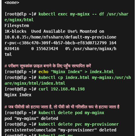
<none>

[root@dlp ~]#
kubectl exec my-mginx -- df /usr/shar
e/nginx/html
Filesystem                                                                               
1K-blocks  Used Available Use% Mounted on

10.0.0.35:/home/nfsshare/default-my-provisione
r-pvc-c386c470-309f-4b57-bbcb-ef83d0712799 164
028416     0 155623424   0% /usr/share/nginx/h
tml

# परीक्षण सूचकांक फ़ाइल बनाने के लिए पहुँच सत्यापित करें
[root@dlp ~]#
echo
"Nginx Index" > index.html
[root@dlp ~]#
kubectl cp index.html my-mginx:/usr/sh
are/nginx/html/index.html
[root@dlp ~]#
curl 192.168.40.198
Nginx Index
# जब पीवीसी को हटाया जाता है, तो पीवी को भी गतिशील रूप से हटाया जाता है
[root@dlp ~]#
kubectl delete pod my-mginx
pod "my-mginx" deleted
[root@dlp ~]#
kubectl delete pvc my-provisioner
persistentvolumeclaim "my-provisioner" deleted
[root@dlp ~]#
kubectl get pv