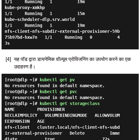
1/1     Running   1          19m

kube-proxy-xmkhp                                              
1/1     Running   1          15m

kube-scheduler-dlp.srv.world                                  
1/1     Running   1          19m

nfs-client-nfs-subdir-external-provisioner-59b
75b97bd-hxw7n   1/1     Running   0          4
[4]
यह पॉड द्वारा डायनेमिक वॉल्यूम प्रोविजनिंग का उपयोग करने का एक
उदाहरण है।
[root@dlp ~]#
kubectl get pv
No resources found in default namespace.
[root@dlp ~]#
kubectl get pvc
No resources found in default namespace.
[root@dlp ~]#
kubectl get storageclass
NAME         PROVISIONER                                                
RECLAIMPOLICY   VOLUMEBINDINGMODE   ALLOWVOLUM
EEXPANSION   AGE

nfs-client   cluster.local/nfs-client-nfs-subd
ir-external-provisioner   Delete          Imme
diate           true                   72s
