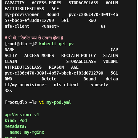
CAPACITY   ACCESS MODES   STORAGECLASS   VOLUM
EATTRIBUTESCLASS   AGE

my-provisioner   Bound    pvc-c386c470-309f-4b
57-bbcb-ef83d0712799   5Gi        RWO            
nfs-client     <unset>                 6s

# पी.वी. गतिशील रूप से उत्पन्न होता है
[root@dlp ~]#
kubectl get pv
NAME                                       CAP
ACITY   ACCESS MODES   RECLAIM POLICY   STATUS   
CLAIM                    STORAGECLASS   VOLUME
ATTRIBUTESCLASS   REASON   AGE

pvc-c386c470-309f-4b57-bbcb-ef83d0712799   5Gi        
RWO            Delete           Bound    defau
lt/my-provisioner   nfs-client     <unset>                          
38s

[root@dlp ~]#
vi
my-pod.yml
apiVersion: v1

kind: Pod

metadata:

  name: my-mginx
