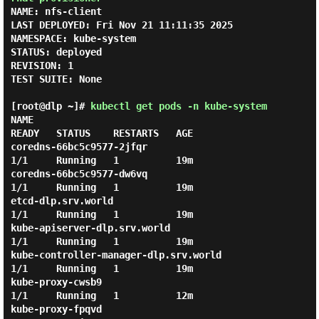
NAME: nfs-client

LAST DEPLOYED: Fri Nov 21 11:11:35 2025

NAMESPACE: kube-system

STATUS: deployed

REVISION: 1

TEST SUITE: None

[root@dlp ~]#
kubectl get pods -n kube-system
NAME                                                          
READY   STATUS    RESTARTS   AGE

coredns-66bc5c9577-2jfqr                                      
1/1     Running   1          19m

coredns-66bc5c9577-dw6vq                                      
1/1     Running   1          19m

etcd-dlp.srv.world                                            
1/1     Running   1          19m

kube-apiserver-dlp.srv.world                                  
1/1     Running   1          19m

kube-controller-manager-dlp.srv.world                         
1/1     Running   1          19m

kube-proxy-cwsb9                                              
1/1     Running   1          12m

kube-proxy-fpqvd                                              