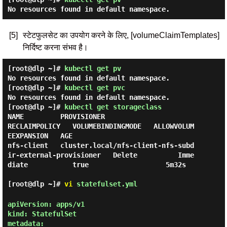
No resources found in default namespace.
[5]
स्टेटफुलसेट का उपयोग करने के लिए, [volumeClaimTemplates]
निर्दिष्ट करना संभव है।
[root@dlp ~]#
kubectl get pv
No resources found in default namespace.
[root@dlp ~]#
kubectl get pvc
No resources found in default namespace.
[root@dlp ~]#
kubectl get storageclass
NAME         PROVISIONER                                                
RECLAIMPOLICY   VOLUMEBINDINGMODE   ALLOWVOLUM
EEXPANSION   AGE

nfs-client   cluster.local/nfs-client-nfs-subd
ir-external-provisioner   Delete          Imme
diate           true                   5m32s

[root@dlp ~]#
vi
statefulset.yml
apiVersion: apps/v1

kind: StatefulSet

metadata:
