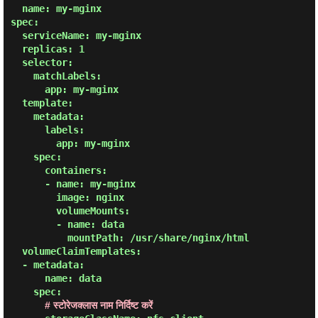
  name: my-mginx

spec:

  serviceName: my-mginx

  replicas: 1

  selector:

    matchLabels:

      app: my-mginx

  template:

    metadata:

      labels:

        app: my-mginx

    spec:

      containers:

      - name: my-mginx

        image: nginx

        volumeMounts:

        - name: data

          mountPath: /usr/share/nginx/html

  volumeClaimTemplates:

  - metadata:

      name: data

    spec:

# स्टोरेजक्लास नाम निर्दिष्ट करें