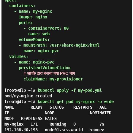
spec:

  containers:

    - name: my-mginx

      image: nginx

      ports:

        - containerPort: 80

          name: web

      volumeMounts:

      - mountPath: /usr/share/nginx/html

        name: nginx-pvc

  volumes:

    - name: nginx-pvc

      persistentVolumeClaim:

# आपके द्वारा बनाया गया PVC नाम
        claimName: my-provisioner

[root@dlp ~]#
kubectl apply -f my-pod.yml
pod/my-mginx created
[root@dlp ~]#
kubectl get pod my-mginx -o wide
NAME       READY   STATUS    RESTARTS   AGE   
IP               NODE               NOMINATED 
NODE   READINESS GATES

my-mginx   1/1     Running   0          7s    
192.168.40.198   node01.srv.world   <none>           