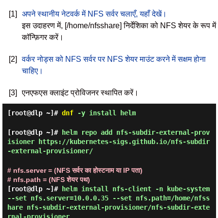
[1]
अपने स्थानीय नेटवर्क में NFS सर्वर चलाएँ, यहाँ देखें।
इस उदाहरण में, [/home/nfsshare] निर्देशिका को NFS शेयर के रूप में
कॉन्फ़िगर करें।
[2]
वर्कर नोड्स को NFS सर्वर पर NFS शेयर माउंट करने में सक्षम होना
चाहिए।
[3]
एनएफएस क्लाइंट प्रोविजनर स्थापित करें।
[root@dlp ~]#
dnf
-y install helm
[root@dlp ~]#
helm repo add nfs-subdir-external-prov
isioner https://kubernetes-sigs.github.io/nfs-subdir
-external-provisioner/
# nfs.server = (NFS सर्वर का होस्टनाम या IP पता)
# nfs.path = (NFS शेयर पथ)
[root@dlp ~]#
helm install nfs-client -n kube-system
--set nfs.server=10.0.0.35 --set nfs.path=/home/nfss
hare nfs-subdir-external-provisioner/nfs-subdir-exte
rnal-provisioner