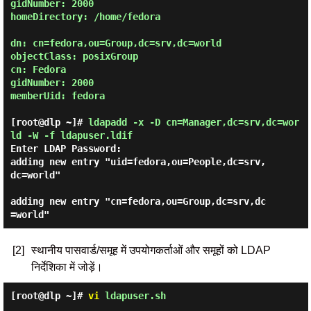
gidNumber: 2000

homeDirectory: /home/fedora

dn: cn=fedora,ou=Group,dc=srv,dc=world

objectClass: posixGroup

cn: Fedora

gidNumber: 2000

memberUid: fedora

[root@dlp ~]#
ldapadd -x -D cn=Manager,dc=srv,dc=wor
ld -W -f ldapuser.ldif
Enter LDAP Password:
adding new entry "uid=fedora,ou=People,dc=srv,
dc=world"

adding new entry "cn=fedora,ou=Group,dc=srv,dc
[2]
स्थानीय पासवार्ड/समूह में उपयोगकर्ताओं और समूहों को LDAP
निर्देशिका में जोड़ें।
[root@dlp ~]#
vi
ldapuser.sh