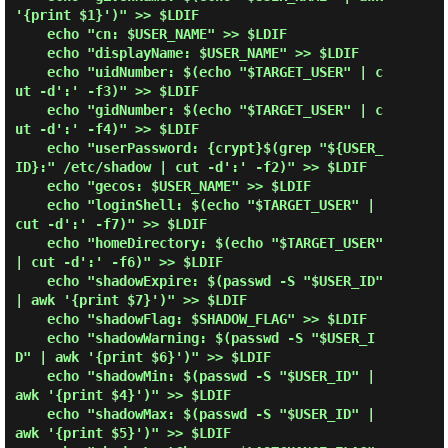
'{print $1}')" >> $LDIF

    echo "cn: $USER_NAME" >> $LDIF

    echo "displayName: $USER_NAME" >> $LDIF

    echo "uidNumber: $(echo "$TARGET_USER" | c
ut -d':' -f3)" >> $LDIF

    echo "gidNumber: $(echo "$TARGET_USER" | c
ut -d':' -f4)" >> $LDIF

    echo "userPassword: {crypt}$(grep "${USER_
ID}:" /etc/shadow | cut -d':' -f2)" >> $LDIF

    echo "gecos: $USER_NAME" >> $LDIF

    echo "loginShell: $(echo "$TARGET_USER" | 
cut -d':' -f7)" >> $LDIF

    echo "homeDirectory: $(echo "$TARGET_USER" 
| cut -d':' -f6)" >> $LDIF

    echo "shadowExpire: $(passwd -S "$USER_ID" 
| awk '{print $7}')" >> $LDIF

    echo "shadowFlag: $SHADOW_FLAG" >> $LDIF

    echo "shadowWarning: $(passwd -S "$USER_I
D" | awk '{print $6}')" >> $LDIF

    echo "shadowMin: $(passwd -S "$USER_ID" | 
awk '{print $4}')" >> $LDIF

    echo "shadowMax: $(passwd -S "$USER_ID" | 
awk '{print $5}')" >> $LDIF
