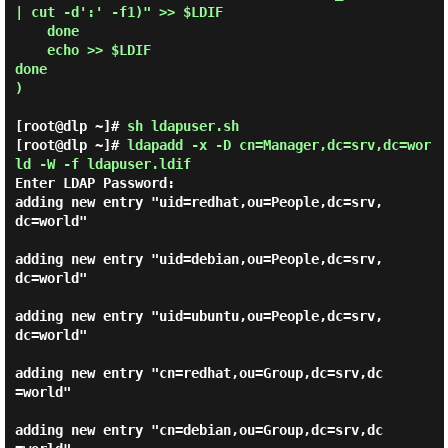
| cut -d':' -f1)" >> $LDIF

    done

    echo >> $LDIF

done

)

[root@dlp ~]#
sh ldapuser.sh
[root@dlp ~]#
ldapadd -x -D cn=Manager,dc=srv,dc=wor
ld -W -f ldapuser.ldif
Enter LDAP Password:
adding new entry "uid=redhat,ou=People,dc=srv,
dc=world"

adding new entry "uid=debian,ou=People,dc=srv,
dc=world"

adding new entry "uid=ubuntu,ou=People,dc=srv,
dc=world"

adding new entry "cn=redhat,ou=Group,dc=srv,dc
=world"

adding new entry "cn=debian,ou=Group,dc=srv,dc