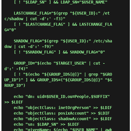
    [ ! "$LDAP_SN" ] && LDAP_SN="$USER_NAME"

    LASTCHANGE_FLAG="$(grep "${USER_ID}:" /et
c/shadow | cut -d':' -f3)"

    [ ! "$LASTCHANGE_FLAG" ] && LASTCHANGE_FLA
G="0"

    SHADOW_FLAG="$(grep "${USER_ID}:" /etc/sha
dow | cut -d':' -f9)"

    [ ! "$SHADOW_FLAG" ] && SHADOW_FLAG="0"

    GROUP_ID="$(echo "$TARGET_USER" | cut -
d':' -f4)"

    [ ! "$(echo "${GROUP_IDS[@]}" | grep "$GRO
UP_ID")" ] && GROUP_IDS=("${GROUP_IDS[@]}" "$G
ROUP_ID")

    echo "dn: uid=$USER_ID,ou=People,$SUFFIX" 
>> $LDIF

    echo "objectClass: inetOrgPerson" >> $LDIF

    echo "objectClass: posixAccount" >> $LDIF

    echo "objectClass: shadowAccount" >> $LDIF

    echo "sn: $LDAP_SN" >> $LDIF

    echo "givenName: $(echo "$USER_NAME" | awk 