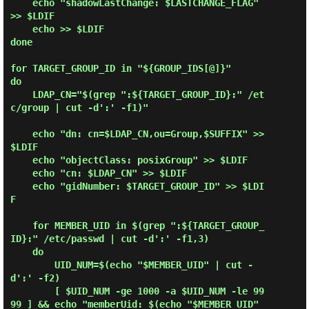
    echo "shadowLastChange: $LASTCHANGE_FLAG" 
>> $LDIF

    echo >> $LDIF

done

for TARGET_GROUP_ID in "${GROUP_IDS[@]}"

do

    LDAP_CN="$(grep ":${TARGET_GROUP_ID}:" /et
c/group | cut -d':' -f1)"

    echo "dn: cn=$LDAP_CN,ou=Group,$SUFFIX" >> 
$LDIF

    echo "objectClass: posixGroup" >> $LDIF

    echo "cn: $LDAP_CN" >> $LDIF

    echo "gidNumber: $TARGET_GROUP_ID" >> $LDI
F

    for MEMBER_UID in $(grep ":${TARGET_GROUP_
ID}:" /etc/passwd | cut -d':' -f1,3)

    do

        UID_NUM=$(echo "$MEMBER_UID" | cut -
d':' -f2)

        [ $UID_NUM -ge 1000 -a $UID_NUM -le 99
99 ] && echo "memberUid: $(echo "$MEMBER_UID" 