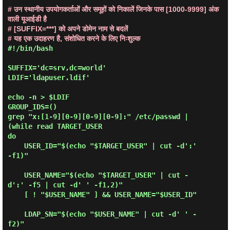
# उन स्थानीय उपयोगकर्ताओं और समूहों को निकालें जिनके पास [1000-9999] अंक
वाली यूआईडी है
# [SUFFIX=***] को अपने डोमेन नाम से बदलें
# यह एक उदाहरण है, संशोधित करने के लिए निःशुल्क
#!/bin/bash

SUFFIX='dc=srv,dc=world'

LDIF='ldapuser.ldif'

echo -n > $LDIF

GROUP_IDS=()

grep "x:[1-9][0-9][0-9][0-9]:" /etc/passwd | 
(while read TARGET_USER

do

    USER_ID="$(echo "$TARGET_USER" | cut -d':' 
-f1)"

    USER_NAME="$(echo "$TARGET_USER" | cut -
d':' -f5 | cut -d' ' -f1,2)"

    [ ! "$USER_NAME" ] && USER_NAME="$USER_ID"

    LDAP_SN="$(echo "$USER_NAME" | cut -d' ' -
f2)"
