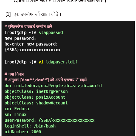
OpenLDAP सर्वर में LDAP उपयोगकर्ता खाते जोड़ें।
[1]
एक उपयोगकर्ता खाता जोड़ें।
# एन्क्रिप्टेड पासवर्ड जनरेट करें
[root@dlp ~]#
slappasswd
New password:
Re-enter new password:
{SSHA}xxxxxxxxxxxxxxxxx
[root@dlp ~]#
vi
ldapuser.ldif
# नया निर्माण
# अनुभाग [dc=***,dc=***] को अपने प्रत्यय से बदलें
dn: uid=fedora,ou=People,dc=srv,dc=world

objectClass: inetOrgPerson

objectClass: posixAccount

objectClass: shadowAccount

cn: Fedora

sn: Linux

userPassword: {SSHA}xxxxxxxxxxxxxxxxx

loginShell: /bin/bash

uidNumber: 2000
