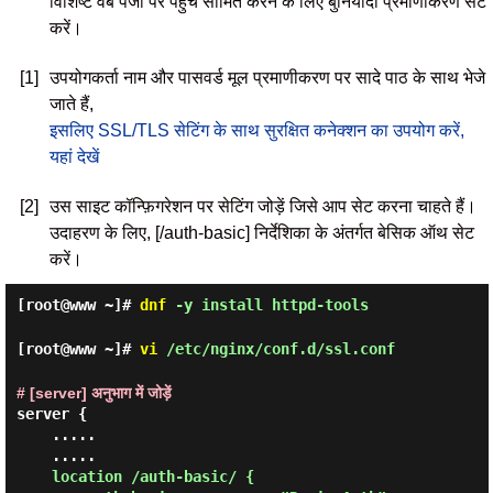
विशिष्ट वेब पेजों पर पहुंच सीमित करने के लिए बुनियादी प्रमाणीकरण सेट
करें।
[1]
उपयोगकर्ता नाम और पासवर्ड मूल प्रमाणीकरण पर सादे पाठ के साथ भेजे
जाते हैं,
इसलिए SSL/TLS सेटिंग के साथ सुरक्षित कनेक्शन का उपयोग करें,
यहां देखें
[2]
उस साइट कॉन्फ़िगरेशन पर सेटिंग जोड़ें जिसे आप सेट करना चाहते हैं।
उदाहरण के लिए, [/auth-basic] निर्देशिका के अंतर्गत बेसिक ऑथ सेट
करें।
[root@www ~]#
dnf
-y install httpd-tools
[root@www ~]#
vi
/etc/nginx/conf.d/ssl.conf
# [server] अनुभाग में जोड़ें
server {

    .....

    .....

location /auth-basic/ {
