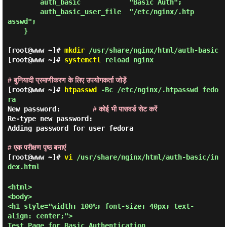
        auth_basic            "Basic Auth";

        auth_basic_user_file  "/etc/nginx/.htp
asswd";

    }
[root@www ~]#
mkdir
/usr/share/nginx/html/auth-basic
[root@www ~]#
systemctl
reload nginx
# बुनियादी प्रमाणीकरण के लिए उपयोगकर्ता जोड़ें
[root@www ~]#
htpasswd
-Bc /etc/nginx/.htpasswd fedo
ra
New password:        
# कोई भी पासवर्ड सेट करें
Re-type new password:

Adding password for user fedora

# एक परीक्षण पृष्ठ बनाएं
[root@www ~]#
vi
/usr/share/nginx/html/auth-basic/in
dex.html
<html>

<body>

<h1 style="width: 100%; font-size: 40px; text-
align: center;">

Test Page for Basic Authentication
