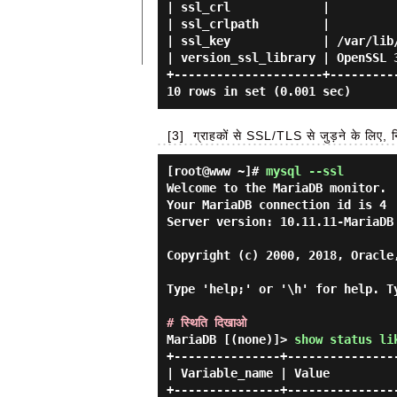
| ssl_crl             |          
| ssl_crlpath         |          
| ssl_key             | /var/lib/
| version_ssl_library | OpenSSL 3
+---------------------+----------
[3]
ग्राहकों से SSL/TLS से जुड़ने के लिए, निर्
[root@www ~]#
mysql --ssl
Welcome to the MariaDB monitor.  
Your MariaDB connection id is 4

Server version: 10.11.11-MariaDB 
Copyright (c) 2000, 2018, Oracle
Type 'help;' or '\h' for help. T
# स्थिति दिखाओ
MariaDB [(none)]> 
show status li
+---------------+----------------
| Variable_name | Value          
+---------------+----------------