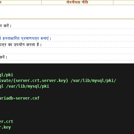
न
गोपनीयता नीति
र करें।
यं हस्ताक्षरित प्रमाणपत्र बनाएं।
ाणपत्र का उपयोग करता है।
रें।
ql/pki
vate/{server.crt,server.key} /var/lib/mysql/pki/
l /var/lib/mysql/pki
riadb-server.cnf
er.crt
r.key