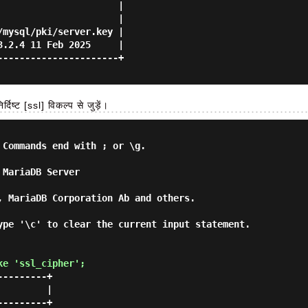
                     |

                     |

mysql/pki/server.key |

.2.4 11 Feb 2025     |

---------------------+

दिष्ट [ssl] विकल्प से जुड़ें।
Commands end with ; or \g.

MariaDB Server

, MariaDB Corporation Ab and others.

ype '\c' to clear the current input statement.

ke 'ssl_cipher'; 
--------+

        |

--------+
