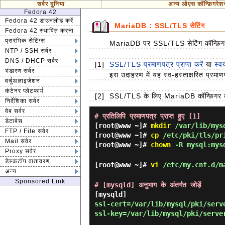
सर्वर दुनिया
अन्य ओएस कॉन्फ़िगरेश
Fedora 42
Fedora 42 डाउनलोड करें
MariaDB : SSL/TLS सेटिंग
Fedora 42 स्थापित करना
प्रारंभिक सेटिंग्स
MariaDB पर SSL/TLS सेटिंग कॉन्फ़िग
NTP / SSH सर्वर
DNS / DHCP सर्वर
[1]
SSL/TLS प्रमाणपत्र प्राप्त करें
या
स्व
भंडारण सर्वर
इस उदाहरण में यह स्व-हस्ताक्षरित प्रम
वर्चुअलाइजेशन
कंटेनर प्लेटफार्म
[2]
SSL/TLS के लिए MariaDB कॉन्फ़िगर क
निर्देशिका सर्वर
वेब सर्वर
# प्रतिलिपि प्रमाणपत्र प्राप्त हुए [1]
डेटाबेस
[root@www ~]#
mkdir
/var/lib/mys
FTP / File सर्वर
[root@www ~]#
cp
/etc/pki/tls/pri
Mail सर्वर
[root@www ~]#
chown
-R mysql:mysq
Proxy सर्वर
डेस्कटॉप वातावरण
[root@www ~]#
vi
/etc/my.cnf.d/ma
अन्य
Sponsored Link
# [mysqld] अनुभाग के अंतर्गत जोड़ें
[mysqld]
ssl-cert=/var/lib/mysql/pki/serv
ssl-key=/var/lib/mysql/pki/serve