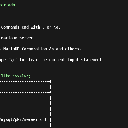
mariadb
Commands end with ; or \g.

MariaDB Server

, MariaDB Corporation Ab and others.

ype '\c' to clear the current input statement.

 like '%ssl%'; 
---------------------+

                     |

---------------------+

                     |

                     |

                     |

                     |

mysql/pki/server.crt |

                     |
