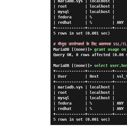
| mariadb.sys | localhost |      
| root        | localhost |      
| mysql       | localhost |      
| fedora      | %         |      
| redhat      | %         | ANY  
+-------------+-----------+------
5 rows in set (0.001 sec)

# मौजूदा उपयोगकर्ता के लिए आवश्यक SSL/TLS
MariaDB [(none)]> 
grant usage on
Query OK, 0 rows affected (0.00 s
MariaDB [(none)]> 
select user,ho
+-------------+-----------+------
| User        | Host      | ssl_t
+-------------+-----------+------
| mariadb.sys | localhost |      
| root        | localhost |      
| mysql       | localhost |      
| fedora      | %         | ANY  
| redhat      | %         | ANY  
+-------------+-----------+------