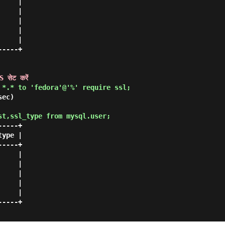
    |

    |

    |

    |

    |

----+

 सेट करें
 *.* to 'fedora'@'%' require ssl; 
ec)

st,ssl_type from mysql.user; 
----+

ype |

----+

    |

    |

    |

    |

    |

----+
