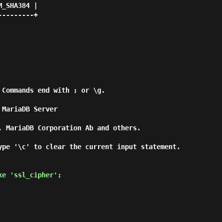
_SHA384 |

--------+

Commands end with ; or \g.

MariaDB Server

, MariaDB Corporation Ab and others.

ype '\c' to clear the current input statement.

ke 'ssl_cipher'; 