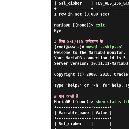
| Ssl_cipher    | TLS_AES_256_GCM
+---------------+----------------
1 row in set (0.000 sec)

MariaDB [(none)]> 
exit 
Bye

# बिना SSL/TLS कनेक्शन के
[root@www ~]#
mysql --skip-ssl
Welcome to the MariaDB monitor.  
Your MariaDB connection id is 5

Server version: 10.11.11-MariaDB 
Copyright (c) 2000, 2018, Oracle
Type 'help;' or '\h' for help. T
# मान खाली है
MariaDB [(none)]> 
show status li
+---------------+-------+

| Variable_name | Value |

+---------------+-------+

| Ssl_cipher    |       |
