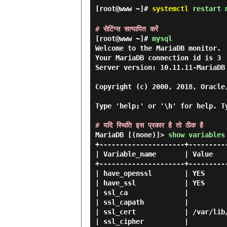
[root@www ~]#
systemctl
restart 
# सेटिंग्स सत्यापित करें
[root@www ~]#
mysql
Welcome to the MariaDB monitor.  
Your MariaDB connection id is 3

Server version: 10.11.11-MariaDB 
Copyright (c) 2000, 2018, Oracle
Type 'help;' or '\h' for help. T
# यदि स्थिति इस प्रकार है तो ठीक है
MariaDB [(none)]> 
show variables
+---------------------+----------
| Variable_name       | Value    
+---------------------+----------
| have_openssl        | YES      
| have_ssl            | YES      
| ssl_ca              |          
| ssl_capath          |          
| ssl_cert            | /var/lib/
| ssl_cipher          |          