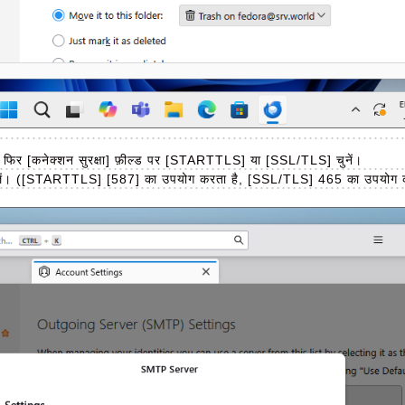
, फिर [कनेक्शन सुरक्षा] फ़ील्ड पर [STARTTLS] या [SSL/TLS] चुनें।
में बदलें। ([STARTTLS] [587] का उपयोग करता है, [SSL/TLS] 465 का उपयोग 