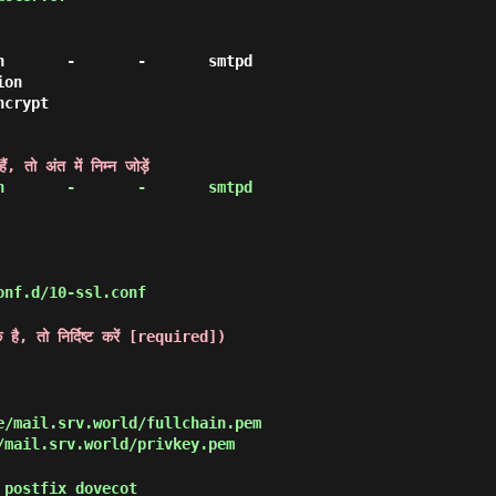
       -       -       smtpd

crypt

ो अंत में निम्न जोड़ें
       -       -       smtpd

nf.d/10-ssl.conf
है, तो निर्दिष्ट करें [required])
e/mail.srv.world/fullchain.pem
/mail.srv.world/privkey.pem
postfix dovecot