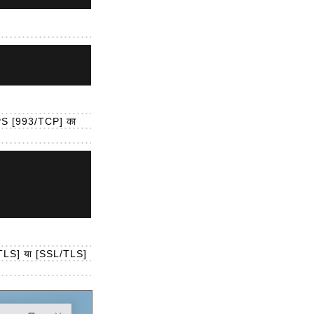
S [993/TCP] का
TARTTLS] या [SSL/TLS]