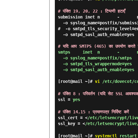
# पंक्ति 19, 20, 22 : टिप्पणी हटाएँ
submission inet n       -       n
  -o syslog_name=postfix/submission

#  -o smtpd_tls_security_level=en
  -o smtpd_sasl_auth_enable=yes

# यदि आप SMTPS (465) का उपयोग करते हैं, त
smtps     inet  n       -       n
  -o syslog_name=postfix/smtps

  -o smtpd_tls_wrappermode=yes

  -o smtpd_sasl_auth_enable=yes

[root@mail ~]#
vi
/etc/dovecot/co
# पंक्ति 8 : परिवर्तन (यदि सेट SSL आवश्यक 
ssl =
yes
# पंक्ति 14,15 : प्रमाणपत्र निर्दिष्ट करें
ssl_cert = <
/etc/letsencrypt/liv
ssl_key = <
/etc/letsencrypt/live
[root@mail ~]#
systemctl
restart 