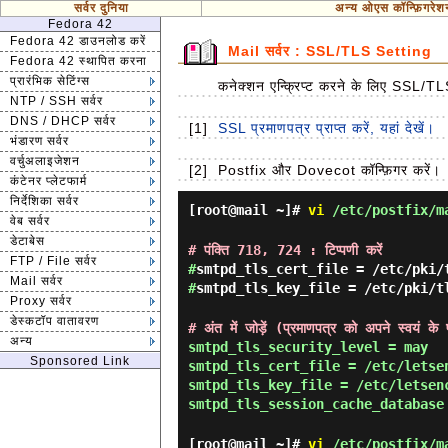
सर्वर दुनिया
अन्य ओएस कॉन्फ़िगरेश
Fedora 42
Fedora 42 डाउनलोड करें
Mail सर्वर : SSL/TLS Setting
Fedora 42 स्थापित करना
प्रारंभिक सेटिंग्स
कनेक्शन एन्क्रिप्ट करने के लिए SSL/TLS
NTP / SSH सर्वर
DNS / DHCP सर्वर
[1]
SSL प्रमाणपत्र प्राप्त करें, यहां देखें।
भंडारण सर्वर
वर्चुअलाइजेशन
[2]
Postfix और Dovecot कॉन्फ़िगर करें।
कंटेनर प्लेटफार्म
निर्देशिका सर्वर
[root@mail ~]#
vi
/etc/postfix/m
वेब सर्वर
डेटाबेस
# पंक्ति 718, 724 : टिप्पणी करें
FTP / File सर्वर
#
smtpd_tls_cert_file = /etc/pki/
Mail सर्वर
#
smtpd_tls_key_file = /etc/pki/t
Proxy सर्वर
डेस्कटॉप वातावरण
# अंत में जोड़ें (प्रमाणपत्र को अपने स्वयं के 
अन्य
smtpd_tls_security_level = may
Sponsored Link
smtpd_tls_cert_file = /etc/letse
smtpd_tls_key_file = /etc/letsen
smtpd_tls_session_cache_database
[root@mail ~]#
vi
/etc/postfix/m