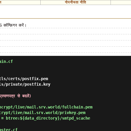
न
गोपनीयता नीति
 कॉन्फ़िगर करें।
ain.cf
tls/certs/postfix.pem
ls/private/postfix.key
प्रमाणपत्र से बदलें)
ncrypt/live/mail.srv.world/fullchain.pem
crypt/live/mail.srv.world/privkey.pem
 = btree:${data_directory}/smtpd_scache
aster.cf