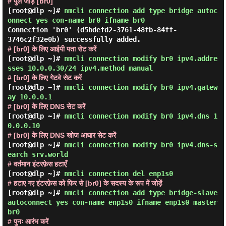
# पुल जोड़ें [br0]
[root@dlp ~]#
nmcli connection add type bridge autoc
onnect yes con-name br0 ifname br0
Connection 'br0' (d5bdefd2-3761-48fb-84ff-
3746c2f32e0b) successfully added.
# [br0] के लिए आईपी पता सेट करें
[root@dlp ~]#
nmcli connection modify br0 ipv4.addre
sses 10.0.0.30/24 ipv4.method manual
# [br0] के लिए गेटवे सेट करें
[root@dlp ~]#
nmcli connection modify br0 ipv4.gatew
ay 10.0.0.1
# [br0] के लिए DNS सेट करें
[root@dlp ~]#
nmcli connection modify br0 ipv4.dns 1
0.0.0.10
# [br0] के लिए DNS खोज आधार सेट करें
[root@dlp ~]#
nmcli connection modify br0 ipv4.dns-s
earch srv.world
# वर्तमान इंटरफ़ेस हटाएँ
[root@dlp ~]#
nmcli connection del enp1s0
# हटाए गए इंटरफ़ेस को फिर से [br0] के सदस्य के रूप में जोड़ें
[root@dlp ~]#
nmcli connection add type bridge-slave
autoconnect yes con-name enp1s0 ifname enp1s0 master
br0
# पुनः आरंभ करें