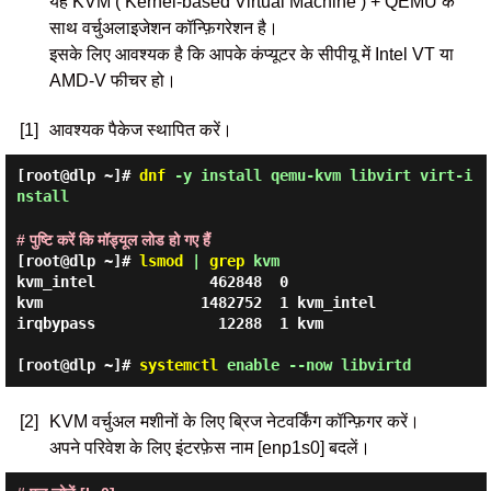
यह KVM ( Kernel-based Virtual Machine ) + QEMU के
साथ वर्चुअलाइजेशन कॉन्फ़िगरेशन है।
इसके लिए आवश्यक है कि आपके कंप्यूटर के सीपीयू में Intel VT या
AMD-V फीचर हो।
[1]
आवश्यक पैकेज स्थापित करें।
[root@dlp ~]#
dnf
-y install qemu-kvm libvirt virt-i
nstall
# पुष्टि करें कि मॉड्यूल लोड हो गए हैं
[root@dlp ~]#
lsmod
|
grep
kvm
kvm_intel             462848  0

kvm                  1482752  1 kvm_intel

irqbypass              12288  1 kvm

[root@dlp ~]#
systemctl
enable --now libvirtd
[2]
KVM वर्चुअल मशीनों के लिए ब्रिज नेटवर्किंग कॉन्फ़िगर करें।
अपने परिवेश के लिए इंटरफ़ेस नाम [enp1s0] बदलें।