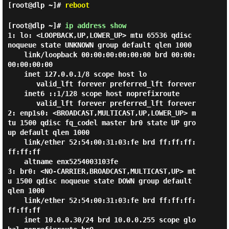
[root@dlp ~]#
reboot
[root@dlp ~]#
ip address show
1: lo: <LOOPBACK,UP,LOWER_UP> mtu 65536 qdisc 
noqueue state UNKNOWN group default qlen 1000

    link/loopback 00:00:00:00:00:00 brd 00:00:
00:00:00:00

    inet 127.0.0.1/8 scope host lo

       valid_lft forever preferred_lft forever

    inet6 ::1/128 scope host noprefixroute

       valid_lft forever preferred_lft forever

2: enp1s0: <BROADCAST,MULTICAST,UP,LOWER_UP> m
tu 1500 qdisc fq_codel master br0 state UP gro
up default qlen 1000

    link/ether 52:54:00:31:03:fe brd ff:ff:ff:
ff:ff:ff

    altname enx5254003103fe

3: br0: <NO-CARRIER,BROADCAST,MULTICAST,UP> mt
u 1500 qdisc noqueue state DOWN group default 
qlen 1000

    link/ether 52:54:00:31:03:fe brd ff:ff:ff:
ff:ff:ff

    inet 10.0.0.30/24 brd 10.0.0.255 scope glo