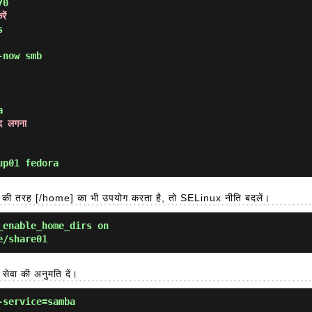
ें
s 
-now smb
a
्द लगना
up01 fedora
की तरह [/home] का भी उपयोग करता है, तो SELinux नीति बदलें।
_enable_home_dirs on
e/share01
ेवा की अनुमति दें।
-service=samba