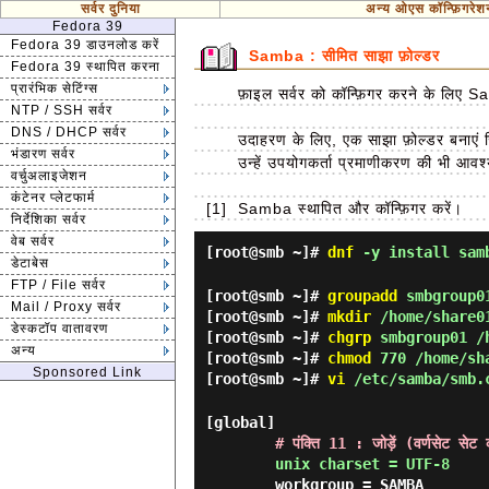
सर्वर दुनिया
अन्य ओएस कॉन्फ़िगरेश
Fedora 39
Fedora 39 डाउनलोड करें
Samba : सीमित साझा फ़ोल्डर
Fedora 39 स्थापित करना
प्रारंभिक सेटिंग्स
फ़ाइल सर्वर को कॉन्फ़िगर करने के लिए S
NTP / SSH सर्वर
DNS / DHCP सर्वर
उदाहरण के लिए, एक साझा फ़ोल्डर बनाए
भंडारण सर्वर
उन्हें उपयोगकर्ता प्रमाणीकरण की भी आव
वर्चुअलाइजेशन
कंटेनर प्लेटफार्म
[1]
Samba स्थापित और कॉन्फ़िगर करें।
निर्देशिका सर्वर
वेब सर्वर
[root@smb ~]#
dnf
-y install sam
डेटाबेस
FTP / File सर्वर
[root@smb ~]#
groupadd
smbgroup0
Mail / Proxy सर्वर
[root@smb ~]#
mkdir
/home/share0
डेस्कटॉप वातावरण
[root@smb ~]#
chgrp
smbgroup01 /
अन्य
[root@smb ~]#
chmod
770 /home/sh
Sponsored Link
[root@smb ~]#
vi
/etc/samba/smb.
[global]

# पंक्ति 11 : जोड़ें (वर्णसेट सेट क
unix charset = UTF-8
        workgroup = SAMBA
