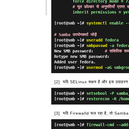
        force directory mode = 770

# मूल फ़ोल्डर से अनुमतियाँ प्राप्त कर
        inherit permissions = ye
[root@smb ~]#
systemctl
enable -
# Samba उपयोगकर्ता जोड़ें
[root@smb ~]#
useradd
fedora
[root@smb ~]#
smbpasswd
-a fedor
New SMB password:
# सांकेतिक शब
Retype new SMB password:
Added user fedora.
[root@smb ~]#
usermod
-aG smbgro
[2]
यदि SELinux सक्षम है और इस उदाहरण 
[root@smb ~]#
setsebool -P samba
[root@smb ~]#
restorecon -R /hom
[3]
यदि Firewalld चल रहा है, तो Samba स
[root@smb ~]#
firewall-cmd --add