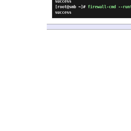
success
[root@smb ~]#
firewall-cmd --run
success