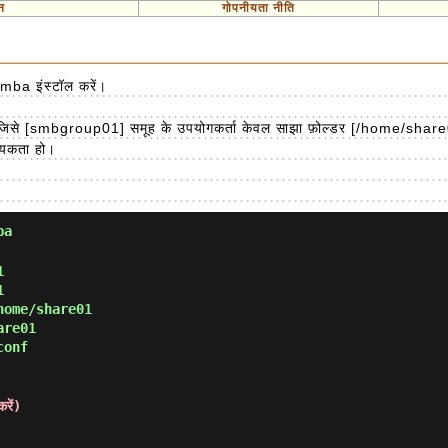
न
गोपनीयता नीति
amba इंस्टॉल करें।
ं जिसे [smbgroup01] समूह के उपयोगकर्ता केवल साझा फ़ोल्डर [/home/share
श्यकता हो।
ba
1
1
home/share01
are01
conf
रें)