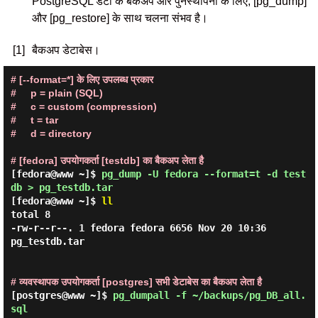
PostgreSQL डेटा के बैकअप और पुनर्स्थापना के लिए, [pg_dump]
और [pg_restore] के साथ चलना संभव है।
[1]
बैकअप डेटाबेस।
# [--format=*] के लिए उपलब्ध प्रकार

#     p = plain (SQL)

#     c = custom (compression)

#     t = tar

#     d = directory

# [fedora] उपयोगकर्ता [testdb] का बैकअप लेता है
[fedora@www ~]$
pg_dump -U fedora --format=t -d test
db > pg_testdb.tar
[fedora@www ~]$
ll
total 8

-rw-r--r--. 1 fedora fedora 6656 Nov 20 10:36 
pg_testdb.tar

# व्यवस्थापक उपयोगकर्ता [postgres] सभी डेटाबेस का बैकअप लेता है
[postgres@www ~]$
pg_dumpall -f ~/backups/pg_DB_all.
sql