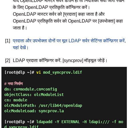
यदि OpenLDAP मास्टर सर्वर डाउन हो तो निर्देशिका सेवा जारी रखने
के लिए OpenLDAP प्रतिकृति कॉन्फ़िगर करें।
OpenLDAP मास्टर सर्वर को [प्रदाता] कहा जाता है और
OpenLDAP प्रतिकृति सर्वर को OpenLDAP पर [उपभोक्ता] कहा
जाता है।
[1]
प्रदाता और उपभोक्ता दोनों पर मूल LDAP सर्वर सेटिंग्स कॉन्फ़िगर करें,
यहां देखें।
[2]
LDAP प्रदाता कॉन्फ़िगर करें. [syncprov] मॉड्यूल जोड़ें।
[root@dlp ~]#
vi
mod_syncprov.ldif
# नया निर्माण
dn: cn=module,cn=config

objectClass: olcModuleList

cn: module

olcModulePath: /usr/lib64/openldap

olcModuleLoad: syncprov.la

[root@dlp ~]#
ldapadd -Y EXTERNAL -H ldapi:/// -f mo
d_syncprov.ldif