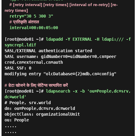
# [retry interval] [retry times] [interval of re-retry] [re-
retry times]
  retry="30 5 300 3"

# प्रतिकृति अंतराल
  interval=00:00:05:00

[root@node01 ~]#
ldapadd -Y EXTERNAL -H ldapi:/// -f
syncrepl.ldif
SASL/EXTERNAL authentication started

SASL username: gidNumber=0+uidNumber=0,cn=peer
cred,cn=external,cn=auth

SASL SSF: 0

modifying entry "olcDatabase={2}mdb,cn=config"

# डेटा खोजने के लिए सेटिंग्स सत्यापित करें
[root@node01 ~]#
ldapsearch -x -b 'ou=People,dc=srv,
dc=world'
# People, srv.world

dn: ou=People,dc=srv,dc=world

objectClass: organizationalUnit

ou: People

.....
