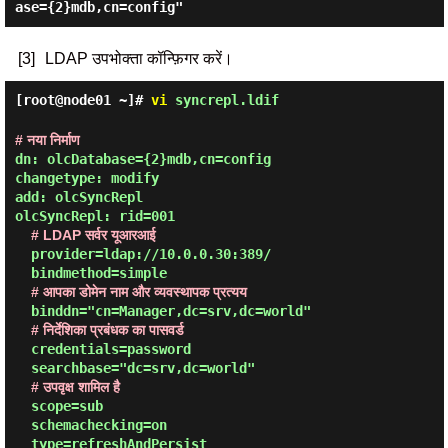
[3]
LDAP उपभोक्ता कॉन्फ़िगर करें।
[root@node01 ~]#
vi
syncrepl.ldif
# नया निर्माण
dn: olcDatabase={2}mdb,cn=config

changetype: modify

add: olcSyncRepl

olcSyncRepl: rid=001

# LDAP सर्वर यूआरआई
  provider=ldap://10.0.0.30:389/

  bindmethod=simple

# आपका डोमेन नाम और व्यवस्थापक प्रत्यय
  binddn="cn=Manager,dc=srv,dc=world"

# निर्देशिका प्रबंधक का पासवर्ड
  credentials=password

  searchbase="dc=srv,dc=world"

# उपवृक्ष शामिल है
  scope=sub

  schemachecking=on

  type=refreshAndPersist
