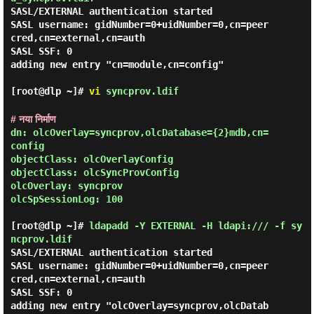
SASL/EXTERNAL authentication started

SASL username: gidNumber=0+uidNumber=0,cn=peer
cred,cn=external,cn=auth

SASL SSF: 0

adding new entry "cn=module,cn=config"

[root@dlp ~]#
vi
syncprov.ldif
# नया निर्माण
dn: olcOverlay=syncprov,olcDatabase={2}mdb,cn=
config

objectClass: olcOverlayConfig

objectClass: olcSyncProvConfig

olcOverlay: syncprov

olcSpSessionLog: 100

[root@dlp ~]#
ldapadd -Y EXTERNAL -H ldapi:/// -f sy
ncprov.ldif
SASL/EXTERNAL authentication started

SASL username: gidNumber=0+uidNumber=0,cn=peer
cred,cn=external,cn=auth

SASL SSF: 0

adding new entry "olcOverlay=syncprov,olcDatab