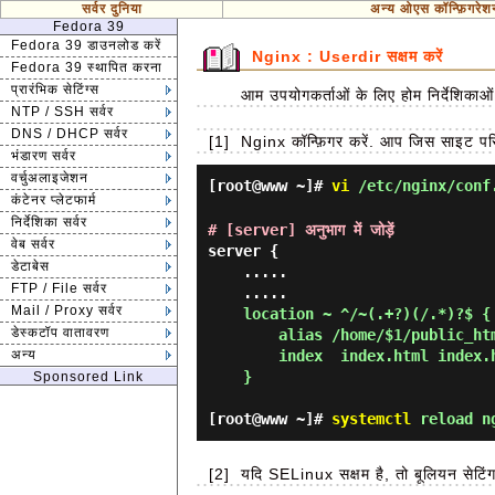
सर्वर दुनिया
अन्य ओएस कॉन्फ़िगरेश
Fedora 39
Fedora 39 डाउनलोड करें
Nginx : Userdir सक्षम करें
Fedora 39 स्थापित करना
प्रारंभिक सेटिंग्स
आम उपयोगकर्ताओं के लिए होम निर्देशिकाओ
NTP / SSH सर्वर
DNS / DHCP सर्वर
[1]
Nginx कॉन्फ़िगर करें. आप जिस साइट परिभा
भंडारण सर्वर
वर्चुअलाइजेशन
[root@www ~]#
vi
/etc/nginx/conf
कंटेनर प्लेटफार्म
निर्देशिका सर्वर
# [server] अनुभाग में जोड़ें
वेब सर्वर
server {

डेटाबेस
    .....

FTP / File सर्वर
    .....

Mail / Proxy सर्वर
location ~ ^/~(.+?)(/.*)?$ {

डेस्कटॉप वातावरण
        alias /home/$1/public_html$2;

अन्य
        index  index.html index.htm;

    }
Sponsored Link
[root@www ~]#
systemctl
reload n
[2]
यदि SELinux सक्षम है, तो बूलियन सेटिंग