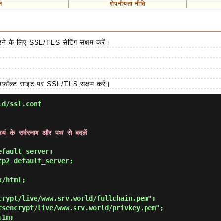
न
गोपनीयता नीति
करने के लिए SSL/TLS सेटिंग सक्षम करें।
 डिफ़ॉल्ट साइट पर SSL/TLS सक्षम करें।
.d/ssl.conf
वयं के सर्वरनाम और पथ से बदलें