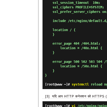
    ssl_session_timeout  10m;

    ssl_ciphers PROFILE=SYSTEM;

    ssl_prefer_server_ciphers on;

    include /etc/nginx/default.d/*.conf;

    location / {

    }

    error_page 404 /404.html;

        location = /40x.html {

    }

    error_page 500 502 503 504 /50x.html;

        location = /50x.html {

    }

}

[root@www ~]#
systemctl
reload n
[3]
यदि आप HTTP कनेक्शन को HTTPS (हमेशा 
[root@www ~]#
vi
/etc/nginx/ngin