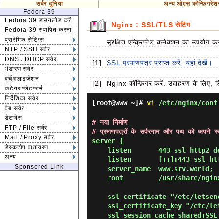
सर्वर दुनिया
अन्य ओएस कॉन्फ़िगरेश
Fedora 39
Fedora 39 डाउनलोड करें
Nginx : SSL/TLS सेटिंग
Fedora 39 स्थापित करना
प्रारंभिक सेटिंग्स
सुरक्षित एन्क्रिप्टेड कनेक्शन का उपयोग 
NTP / SSH सर्वर
DNS / DHCP सर्वर
[1]
SSL प्रमाणपत्र प्राप्त करें, यहां देखें।
भंडारण सर्वर
वर्चुअलाइजेशन
[2]
Nginx कॉन्फ़िगर करें. उदाहरण के लिए,
कंटेनर प्लेटफार्म
निर्देशिका सर्वर
[root@www ~]#
vi
/etc/nginx/conf
वेब सर्वर
डेटाबेस
# नया निर्माण
FTP / File सर्वर
# प्रमाणपत्रों के सर्वरनाम और पथ को अपने स्
Mail / Proxy सर्वर
server {

डेस्कटॉप वातावरण
    listen       443 ssl http2 default_server;

अन्य
    listen       [::]:443 ssl http2 default_server;

Sponsored Link
    server_name  www.srv.world;

    root         /usr/share/nginx/html;

    ssl_certificate "/etc/letsencrypt/live/www.srv.world/fullchain.pem";

    ssl_certificate_key "/etc/letsencrypt/live/www.srv.world/privkey.pem";

    ssl_session_cache shared:SSL:1m;
