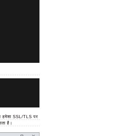
दि आप हमेशा SSL/TLS पर
ाता है।