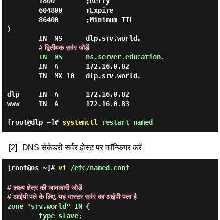
        1800        ;Retry

        604800      ;Expire

        86400       ;Minimum TTL

)

        IN  NS      dlp.srv.world.

# द्वितीयक सर्वर जोड़ें
IN  NS      ns.server.education.
        IN  A       172.16.0.82

        IN  MX 10   dlp.srv.world.

dlp     IN  A       172.16.0.82

www     IN  A       172.16.0.83

[root@dlp ~]#
systemctl
restart named
[2]
DNS सेकेंडरी सर्वर होस्ट पर कॉन्फ़िगर करें।
[root@ns ~]#
vi
/etc/named.conf
# लक्ष्य क्षेत्र की जानकारी जोड़ें
# आईपी पते के लिए, यह मास्टर सर्वर का आईपी पता है
zone "srv.world" IN {

        type slave;
