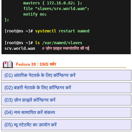
        masters { 172.16.0.82; };

        file "slaves/srv.world.wan";

        notify no;

};

[root@ns ~]#
systemctl
restart named
[root@ns ~]#
ls
/var/named/slaves
srv.world.wan
# ज़ोन फ़ाइल स्थानांतरित की गई
Fedora 39 : DNS सर्वर
(01) आंतरिक नेटवर्क के लिए कॉन्फ़िगर करें
(02) बाहरी नेटवर्क के लिए कॉन्फ़िगर करें
(03) ज़ोन फ़ाइलें कॉन्फ़िगर करें
(04) नाम सत्यापित करें संकल्प
(05) व्यू स्टेटमेंट का उपयोग करें