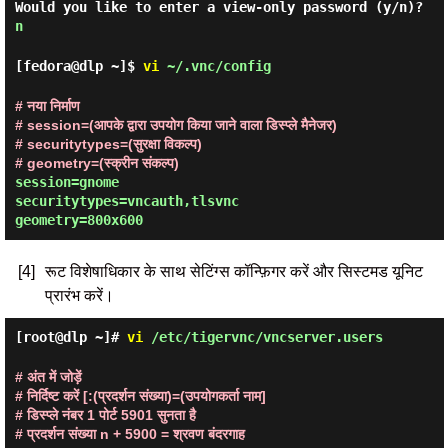
Would you like to enter a view-only password (y/n)?
n
[fedora@dlp ~]$
vi
~/.vnc/config
# नया निर्माण
# session=(आपके द्वारा उपयोग किया जाने वाला डिस्प्ले मैनेजर)
# securitytypes=(सुरक्षा विकल्प)
# geometry=(स्क्रीन संकल्प)
session=gnome
securitytypes=vncauth,tlsvnc
geometry=800x600
[4]
रूट विशेषाधिकार के साथ सेटिंग्स कॉन्फ़िगर करें और सिस्टमड यूनिट
प्रारंभ करें।
[root@dlp ~]#
vi
/etc/tigervnc/vncserver.users
# अंत में जोड़ें
# निर्दिष्ट करें [:(प्रदर्शन संख्या)=(उपयोगकर्ता नाम]
# डिस्प्ले नंबर 1 पोर्ट 5901 सुनता है
# प्रदर्शन संख्या n + 5900 = श्रवण बंदरगाह