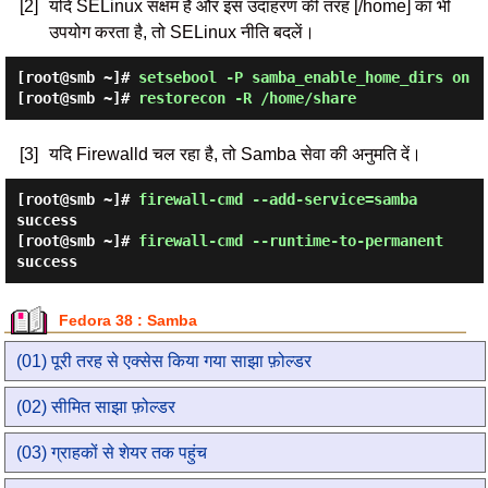
[2]
यदि SELinux सक्षम है और इस उदाहरण की तरह [/home] का भी
उपयोग करता है, तो SELinux नीति बदलें।
[root@smb ~]#
setsebool -P samba_enable_home_dirs on
[root@smb ~]#
restorecon -R /home/share
[3]
यदि Firewalld चल रहा है, तो Samba सेवा की अनुमति दें।
[root@smb ~]#
firewall-cmd --add-service=samba
success
[root@smb ~]#
firewall-cmd --runtime-to-permanent
success
Fedora 38 : Samba
(01) पूरी तरह से एक्सेस किया गया साझा फ़ोल्डर
(02) सीमित साझा फ़ोल्डर
(03) ग्राहकों से शेयर तक पहुंच