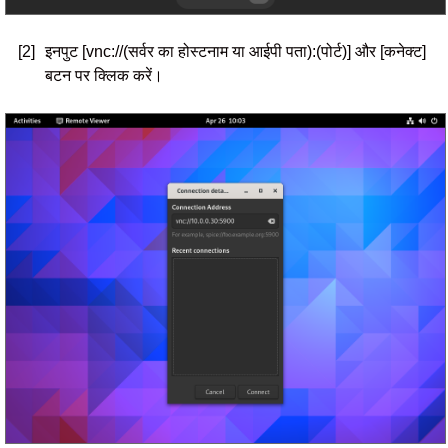
[2]
इनपुट [vnc://(सर्वर का होस्टनाम या आईपी पता):(पोर्ट)] और [कनेक्ट]
बटन पर क्लिक करें।