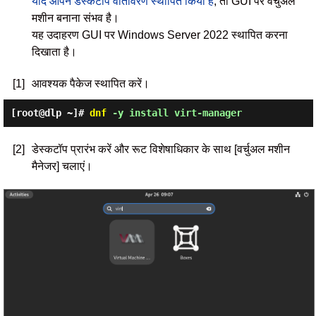
यदि आपने डेस्कटॉप वातावरण स्थापित किया है
, तो GUI पर वर्चुअल
मशीन बनाना संभव है।
यह उदाहरण GUI पर Windows Server 2022 स्थापित करना
दिखाता है।
[1]
आवश्यक पैकेज स्थापित करें।
[root@dlp ~]#
dnf
-y install virt-manager
[2]
डेस्कटॉप प्रारंभ करें और रूट विशेषाधिकार के साथ [वर्चुअल मशीन
मैनेजर] चलाएं।