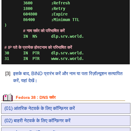
        3600        ;Refresh

        1800        ;Retry

        604800      ;Expire

        86400       ;Minimum TTL

)

# नाम सर्वर को परिभाषित करें
        IN  NS      dlp.srv.world.

# IP पते के प्रत्येक होस्टनाम को परिभाषित करें
30      IN  PTR     dlp.srv.world.

[3]
इसके बाद, BIND प्रारंभ करें और नाम या पता रिज़ॉल्यूशन सत्यापित
करें, यहां देखें।
Fedora 38 : DNS सर्वर
(01) आंतरिक नेटवर्क के लिए कॉन्फ़िगर करें
(02) बाहरी नेटवर्क के लिए कॉन्फ़िगर करें