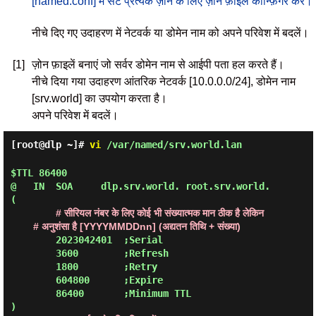
[named.conf] में सेट प्रत्येक ज़ोन के लिए ज़ोन फ़ाइलें कॉन्फ़िगर करें।
नीचे दिए गए उदाहरण में नेटवर्क या डोमेन नाम को अपने परिवेश में बदलें।
[1]
ज़ोन फ़ाइलें बनाएं जो सर्वर डोमेन नाम से आईपी पता हल करते हैं।
नीचे दिया गया उदाहरण आंतरिक नेटवर्क [10.0.0.0/24], डोमेन नाम
[srv.world] का उपयोग करता है।
अपने परिवेश में बदलें।
[root@dlp ~]#
vi
/var/named/srv.world.lan
$TTL 86400

@   IN  SOA     dlp.srv.world. root.srv.world. 
(

# सीरियल नंबर के लिए कोई भी संख्यात्मक मान ठीक है लेकिन

        # अनुशंसा है [YYYYMMDDnn] (अद्यतन तिथि + संख्या)
        2023042401  ;Serial

        3600        ;Refresh

        1800        ;Retry

        604800      ;Expire

        86400       ;Minimum TTL

)
