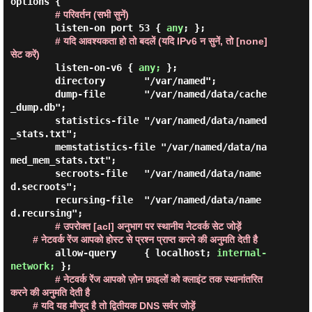
options {

# परिवर्तन (सभी सुनें)
        listen-on port 53 { 
any
; };

# यदि आवश्यकता हो तो बदलें (यदि IPv6 न सुनें, तो [none] 
सेट करें)
        listen-on-v6 { 
any;
 };

        directory       "/var/named";

        dump-file       "/var/named/data/cache
_dump.db";

        statistics-file "/var/named/data/named
_stats.txt";

        memstatistics-file "/var/named/data/na
med_mem_stats.txt";

        secroots-file   "/var/named/data/name
d.secroots";

        recursing-file  "/var/named/data/name
d.recursing";

# उपरोक्त [acl] अनुभाग पर स्थानीय नेटवर्क सेट जोड़ें

        # नेटवर्क रेंज आपको होस्ट से प्रश्न प्राप्त करने की अनुमति देती है
        allow-query     { localhost; 
internal-
network;
 };

# नेटवर्क रेंज आपको ज़ोन फ़ाइलों को क्लाइंट तक स्थानांतरित 
करने की अनुमति देती है

        # यदि यह मौजूद है तो द्वितीयक DNS सर्वर जोड़ें