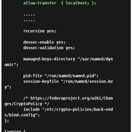
allow-transfer  { localhost; };
        .....

        .....

        recursion yes;

        dnssec-enable yes;

        dnssec-validation yes;

        managed-keys-directory "/var/named/dyn
amic";

        pid-file "/run/named/named.pid";

        session-keyfile "/run/named/session.ke
y";

        /* https://fedoraproject.org/wiki/Chan
ges/CryptoPolicy */

        include "/etc/crypto-policies/back-end
s/bind.config";

};

logging {
