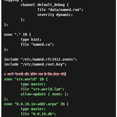
        channel default_debug {

                file "data/named.run";

                severity dynamic;

        };

};

zone "." IN {

        type hint;

        file "named.ca";

};

include "/etc/named.rfc1912.zones";

include "/etc/named.root.key";

# अपने नेटवर्क और डोमेन नाम के लिए क्षेत्र जोड़ें
zone "srv.world" IN {

        type master;

        file "srv.world.lan";

        allow-update { none; };

};

zone "0.0.10.in-addr.arpa" IN {

        type master;

        file "0.0.10.db";
